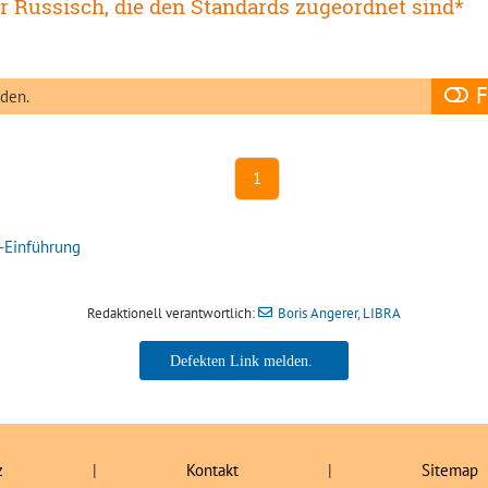
ür Russisch, die den Standards zugeordnet sind*
F
nden.
1
-Einführung
Redaktionell verantwortlich:
Boris Angerer, LIBRA
Boris Angerer, LIBRA
z
|
Kontakt
|
Sitemap