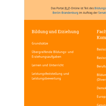
Das Portal
RLP
-Online ist Teil des
Bildungs
Berlin-Brandenburg
im Auftrag der
Senat
Bildung und Erziehung
Fach
Kom
Grundsätze
Basis
Übergreifende Bildungs- und
Erziehungsaufgaben
Basis
Lernen und Unterricht
Berufs
Leistungsfeststellung und
Bildun
Leistungsbewertung
(Diver
Demok
Europ
Gesun