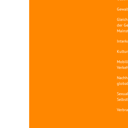
Gewal
Gleich
der Ge
Mains
Interk
Kultur
Mobil
Verke
Nachh
globa
Sexual
Selbs
Verbr