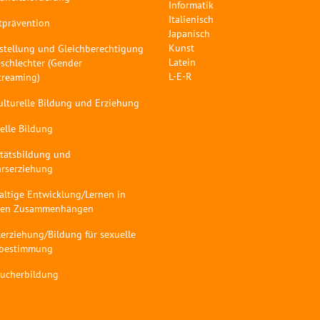
Informatik
Italienisch
tprävention
Japanisch
Kunst
stellung und Gleichberechtigung
Latein
schlechter (Gender
L-E-R
treaming)
ulturelle Bildung und Erziehung
elle Bildung
itätsbildung und
hrserziehung
altige Entwicklung/Lernen in
len Zusammenhängen
erziehung/Bildung für sexuelle
tbestimmung
aucherbildung