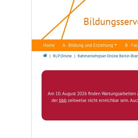
Direkt zur Hauptnavigation springen
Direkt zum Inhalt springen
Bildungsserv
Home
A - Bildung und Erziehung
B - F
Bildungsserver Berlin - Brandenburg
RLP Online
Rahmenlehrplan Online Berlin-Bra
Am 10. August 2026 finden Wartungsarbeiten 
der
bbb
zeitweise nicht erreichbar sein. Au