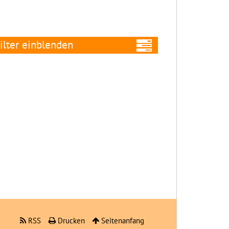
ilter
Alle Filter
entfernen
Niveaustufe:
Neu
seit:
RSS
Drucken
Seitenanfang