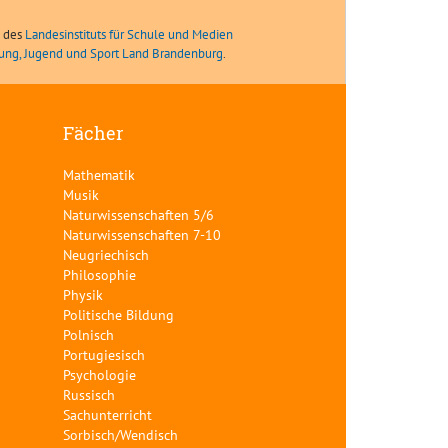
e des
Landesinstituts für Schule und Medien
ldung, Jugend und Sport Land Brandenburg
.
Fächer
Mathematik
Musik
Naturwissenschaften 5/6
Naturwissenschaften 7-10
Neugriechisch
Philosophie
Physik
Politische Bildung
Polnisch
Portugiesisch
Psychologie
Russisch
Sachunterricht
Sorbisch/Wendisch