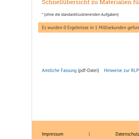
Schnellübersicht zu Materialien f
* (ohne die standardillustrierenden Aufgaben)
Es wurden 0 Ergebnisse in 1 Millisekunden gefu
Amtliche Fassung
(pdf-Datei)
Hinweise zur RLP
Impressum
|
Datenschut