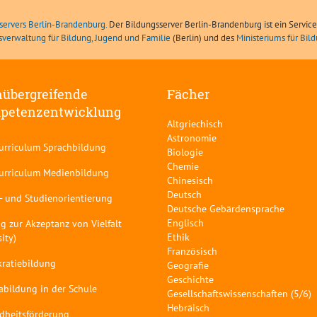
servers Berlin-Brandenburg.
Der Bildungsserver Berlin-Brandenburg ist ein Servic
sverwaltung für Bildung, Jugend und Familie
(Berlin) und des
Ministeriums für Bi
übergreifende
Fächer
petenzentwicklung
Altgriechisch
Astronomie
curriculum Sprachbildung
Biologie
Chemie
curriculum Medienbildung
Chinesisch
Deutsch
- und Studienorientierung
Deutsche Gebärdensprache
Englisch
g zur Akzeptanz von Vielfalt
Ethik
sity)
Französisch
ratiebildung
Geografie
Geschichte
abildung in der Schule
Gesellschaftswissenschaften (5/6)
Hebräisch
dheitsförderung