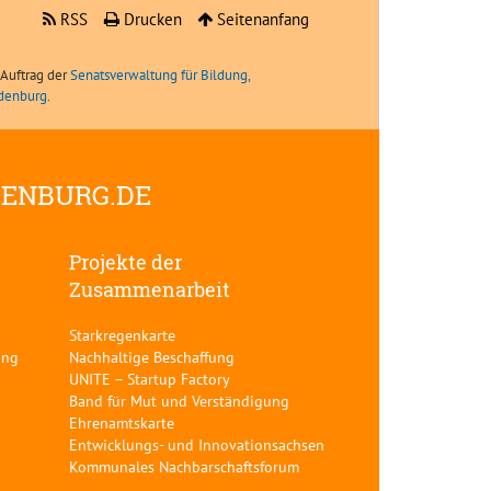
RSS
Drucken
Seitenanfang
Auftrag der
Senatsverwaltung für Bildung,
ndenburg
.
DENBURG.DE
Projekte der
Zusammenarbeit
Starkregenkarte
ung
Nachhaltige Beschaffung
UNITE – Startup Factory
Band für Mut und Verständigung
Ehrenamtskarte
Entwicklungs- und Innovationsachsen
Kommunales Nachbarschaftsforum