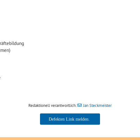
räftebildung
ormen)
e
Redaktionell verantwortlich:
Jan Steckmeister
Jan Steckmeister