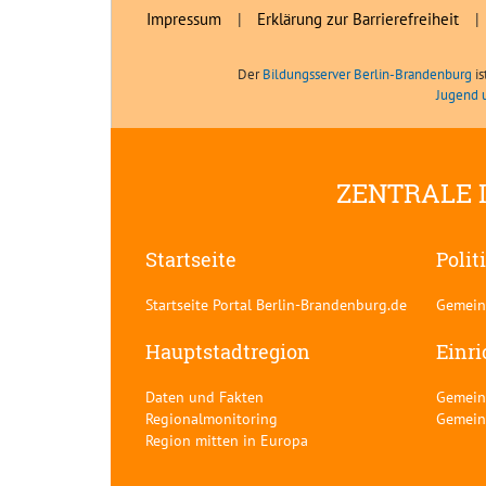
Impressum
|
Erklärung zur Barrierefreiheit
|
Der
Bildungsserver Berlin-Brandenburg
is
Jugend 
ZENTRALE 
Startseite
Polit
Startseite Portal Berlin-Brandenburg.de
Gemein
Hauptstadtregion
Einr
Daten und Fakten
Gemein
Regionalmonitoring
Gemein
Region mitten in Europa