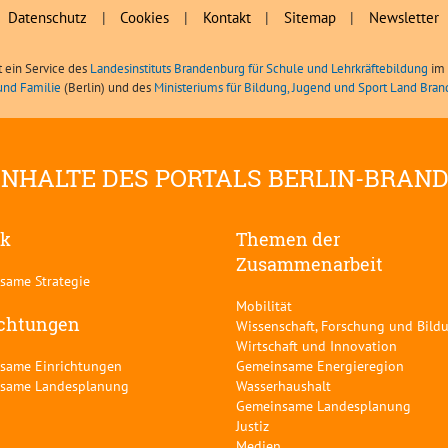
Datenschutz
|
Cookies
|
Kontakt
|
Sitemap
|
Newsletter
t ein Service des
Landesinstituts Brandenburg für Schule und Lehrkräftebildung
im 
und Familie
(Berlin) und des
Ministeriums für Bildung, Jugend und Sport Land Bra
INHALTE DES PORTALS BERLIN-BRAN
ik
Themen der
Zusammenarbeit
same Strategie
Mobilität
ichtungen
Wissenschaft, Forschung und Bild
Wirtschaft und Innovation
same Einrichtungen
Gemeinsame Energieregion
same Landesplanung
Wasserhaushalt
Gemeinsame Landesplanung
Justiz
Medien