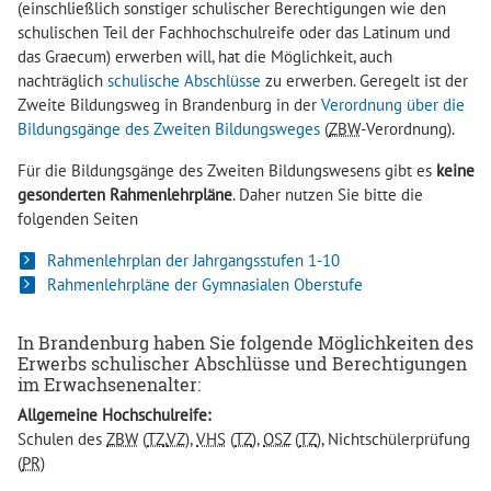
(einschließlich sonstiger schulischer Berechtigungen wie den
schulischen Teil der Fachhochschulreife oder das Latinum und
das Graecum) erwerben will, hat die Möglichkeit, auch
nachträglich
schulische Abschlüsse
zu erwerben. Geregelt ist der
Zweite Bildungsweg in Brandenburg in der
Verordnung über die
Bildungsgänge des Zweiten Bildungsweges
(
ZBW
-Verordnung).
Für die Bildungsgänge des Zweiten Bildungswesens gibt es
keine
gesonderten Rahmenlehrpläne
. Daher nutzen Sie bitte die
folgenden Seiten
Rahmenlehrplan der Jahrgangsstufen 1-10
Rahmenlehrpläne der Gymnasialen Oberstufe
In Brandenburg haben Sie folgende Möglichkeiten des
Erwerbs schulischer Abschlüsse und Berechtigungen
im Erwachsenenalter:
Allgemeine Hochschulreife:
Schulen des
ZBW
(
TZ
,
VZ
),
VHS
(
TZ
),
OSZ
(
TZ
), Nichtschülerprüfung
(
PR
)