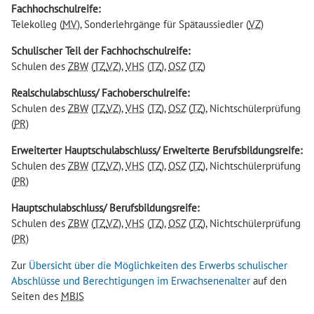
Fachhochschulreife:
Telekolleg (
MV
), Sonderlehrgänge für Spätaussiedler (
VZ
)
Schulischer Teil der Fachhochschulreife:
Schulen des
ZBW
(
TZ
,
VZ
),
VHS
(
TZ
),
OSZ
(
TZ
)
Realschulabschluss/ Fachoberschulreife:
Schulen des
ZBW
(
TZ
,
VZ
),
VHS
(
TZ
),
OSZ
(
TZ
), Nichtschülerprüfung
(
PR
)
Erweiterter Hauptschulabschluss/ Erweiterte Berufsbildungsreife:
Schulen des
ZBW
(
TZ
,
VZ
),
VHS
(
TZ
),
OSZ
(
TZ
), Nichtschülerprüfung
(
PR
)
Hauptschulabschluss/ Berufsbildungsreife:
Schulen des
ZBW
(
TZ
,
VZ
),
VHS
(
TZ
),
OSZ
(
TZ
), Nichtschülerprüfung
(
PR
)
Zur
Übersicht über die Möglichkeiten des Erwerbs schulischer
Abschlüsse und Berechtigungen im Erwachsenenalter
auf den
Seiten des
MBJS