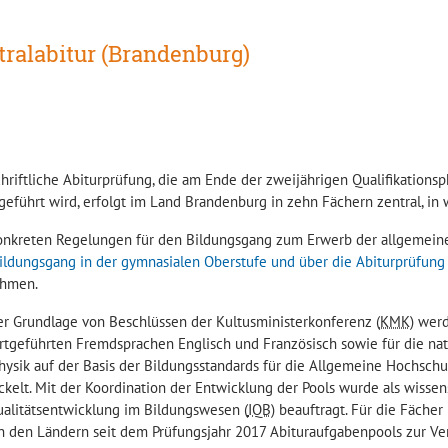
tralabitur (Brandenburg)
chriftliche Abiturprüfung, die am Ende der zweijährigen Qualifikation
geführt wird, erfolgt im Land Brandenburg in zehn Fächern zentral, in 
onkreten Regelungen für den Bildungsgang zum Erwerb der allgemeine
ildungsgang in der gymnasialen Oberstufe und über die Abiturprüfung
hmen.
er Grundlage von Beschlüssen der Kultusministerkonferenz (
KMK
) wer
ortgeführten Fremdsprachen Englisch und Französisch sowie für die na
hysik auf der Basis der Bildungsstandards für die Allgemeine Hochsc
kelt. Mit der Koordination der Entwicklung der Pools wurde als wissens
ualitätsentwicklung im Bildungswesen (
IQB
) beauftragt. Für die Fäche
n den Ländern seit dem Prüfungsjahr 2017 Abituraufgabenpools zur Ve