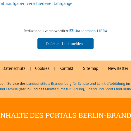
bituraufgaben verschiedener Jahrgänge
Redaktionell verantwortlich:
Uta Lehmann, LIBRA
Uta Lehmann, LIBRA
Datenschutz
|
Cookies
|
Kontakt
|
Sitemap
|
Newsletter
t ein Service des
Landesinstituts Brandenburg für Schule und Lehrkräftebildung
im 
und Familie
(Berlin) und des
Ministeriums für Bildung, Jugend und Sport Land Bra
INHALTE DES PORTALS BERLIN-BRAN