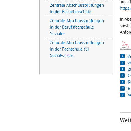
auch 
Zentrale Abschlussprüfungen
https
in der Fachoberschule
In Ab
Zentrale Abschlussprüfungen
sowie
in der Berufsfachschule
Anfor
Soziales
Zentrale Abschlussprüfungen
in der Fachschule für
Sozialwesen
Z
Z
Z
O
R
B
V
Weit