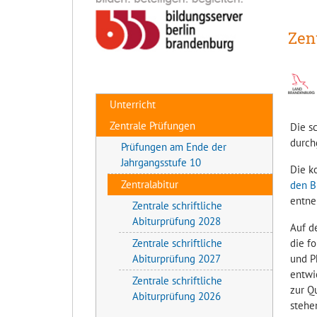
Zen
Unterricht
Zentrale Prüfungen
Die s
durch
Prüfungen am Ende der
Jahrgangsstufe 10
Die k
Zentralabitur
den B
entne
Zentrale schriftliche
Abiturprüfung 2028
Auf d
Zentrale schriftliche
die f
Abiturprüfung 2027
und P
entwic
Zentrale schriftliche
zur Q
Abiturprüfung 2026
stehe