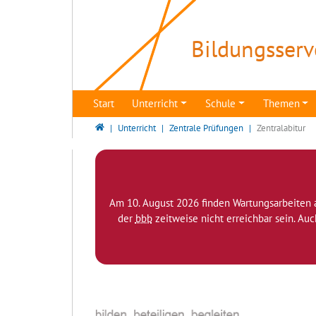
Direkt zur Hauptnavigation springen
Direkt zum Inhalt springen
Bildungsserv
Start
Unterricht
Schule
Themen
Bildungsserver Berlin - Brandenburg
Unterricht
Zentrale Prüfungen
Zentralabitur
Am 10. August 2026 finden Wartungsarbeiten 
der
bbb
zeitweise nicht erreichbar sein. Au