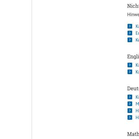
Nich
Hinwe
K
E
K
Engl
K
K
Deut
K
M
H
H
Math