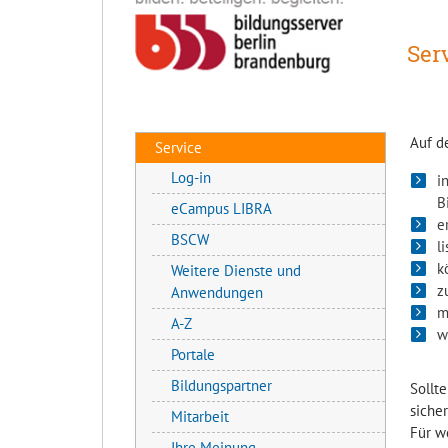
Ser
Auf d
Service
Log-in
i
B
eCampus LIBRA
e
BSCW
l
k
Weitere Dienste und
z
Anwendungen
m
A-Z
w
Portale
Bildungspartner
Sollt
siche
Mitarbeit
Für w
Ihre Meinung