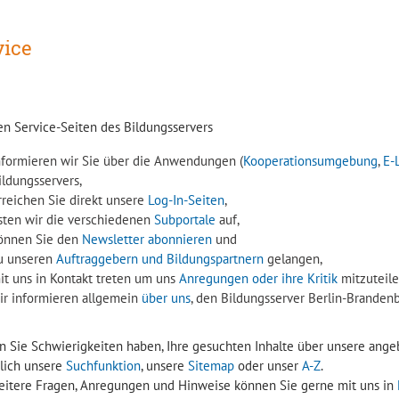
vice
en Service-Seiten des Bildungsservers
nformieren wir Sie über die Anwendungen (
Kooperationsumgebung
,
E-
ildungsservers,
rreichen Sie direkt unsere
Log-In-Seiten
,
isten wir die verschiedenen
Subportale
auf,
önnen Sie den
Newsletter abonnieren
und
u unseren
Auftraggebern und Bildungspartnern
gelangen,
it uns in Kontakt treten um uns
Anregungen oder ihre Kritik
mitzuteile
ir informieren allgemein
über uns
, den Bildungsserver Berlin-Brandenb
en Sie Schwierigkeiten haben, Ihre gesuchten Inhalte über unsere angeb
rlich unsere
Suchfunktion
, unsere
Sitemap
oder unser
A-Z
.
eitere Fragen, Anregungen und Hinweise können Sie gerne mit uns in