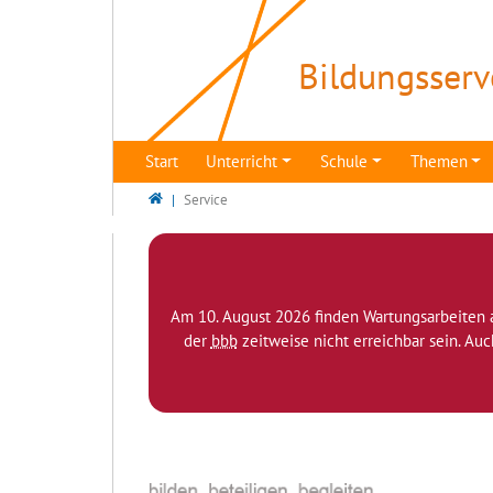
Direkt zur Hauptnavigation springen
Direkt zum Inhalt springen
Bildungsserv
Start
Unterricht
Schule
Themen
Bildungsserver Berlin - Brandenburg
Service
Am 10. August 2026 finden Wartungsarbeiten 
der
bbb
zeitweise nicht erreichbar sein. Au