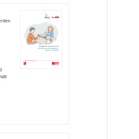
erden
d
hält
r