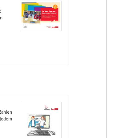
d
en
Zahlen
 jedem