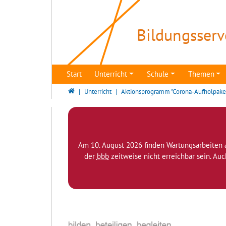
Direkt zur Hauptnavigation springen
Direkt zum Inhalt springen
Bildungsserv
Start
Unterricht
Schule
Themen
Bildungsserver Berlin - Brandenburg
Unterricht
Aktionsprogramm "Corona-Aufholpake
Am 10. August 2026 finden Wartungsarbeiten 
der
bbb
zeitweise nicht erreichbar sein. Au