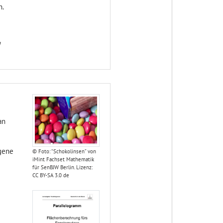
n.
an
ogene
© Foto: “Schokolinsen” von
iMint Fachset Mathematik
für SenBJW Berlin. Lizenz:
CC BY-SA 3.0 de