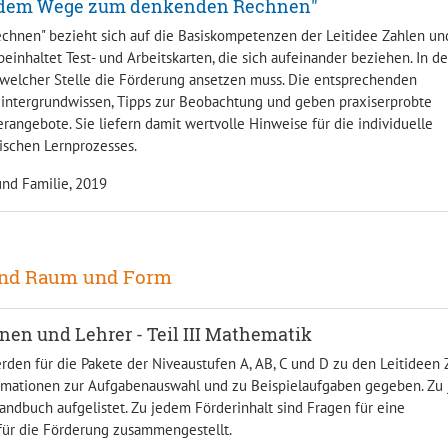
uf dem Wege zum denkenden Rechnen"
hnen" bezieht sich auf die Basiskompetenzen der Leitidee Zahlen un
einhaltet Test- und Arbeitskarten, die sich aufeinander beziehen. In d
 welcher Stelle die Förderung ansetzen muss. Die entsprechenden
Hintergrundwissen, Tipps zur Beobachtung und geben praxiserprobte
angebote. Sie liefern damit wertvolle Hinweise für die individuelle
ischen Lernprozesses.
und Familie, 2019
 und Raum und Form
nen und Lehrer - Teil III Mathematik
den für die Pakete der Niveaustufen A, AB, C und D zu den Leitideen 
mationen zur Aufgabenauswahl und zu Beispielaufgaben gegeben. Zu
andbuch aufgelistet. Zu jedem Förderinhalt sind Fragen für eine
für die Förderung zusammengestellt.