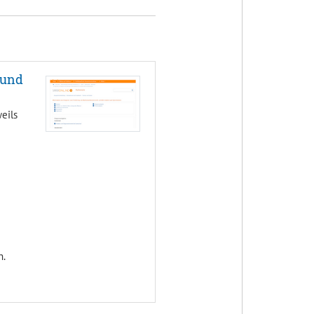
 und
eils
n.