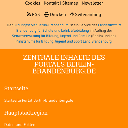
Cookies
|
Kontakt
|
Sitemap
|
Newsletter
RSS
Drucken
Seitenanfang
Der
Bildungsserver Berlin-Brandenburg
ist ein Service des
Landesinstituts
Brandenburg für Schule und Lehrkräftebildung
im Auftrag der
Senatsverwaltung für Bildung, Jugend und Familie
(Berlin) und des
Ministeriums für Bildung, Jugend und Sport Land Brandenburg
.
ZENTRALE INHALTE DES
PORTALS BERLIN-
BRANDENBURG.DE
Startseite
Startseite Portal Berlin-Brandenburg.de
Hauptstadtregion
Daten und Fakten