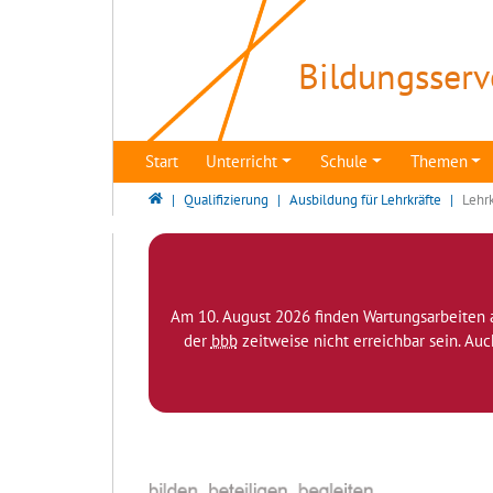
Direkt zur Hauptnavigation springen
Direkt zum Inhalt springen
Bildungsserv
Start
Unterricht
Schule
Themen
Bildungsserver Berlin - Brandenburg
Qualifizierung
Ausbildung für Lehrkräfte
Lehrk
Am 10. August 2026 finden Wartungsarbeiten 
der
bbb
zeitweise nicht erreichbar sein. Au