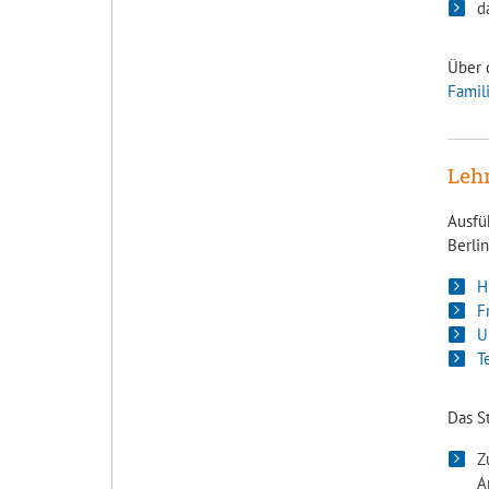
d
Über 
Famil
Lehr
Ausfü
Berlin
H
F
U
T
Das S
Z
A