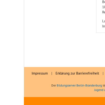
B
1
Re
L
I
Impressum
|
Erklärung zur Barrierefreiheit
|
Der
Bildungsserver Berlin-Brandenburg
is
Jugend 