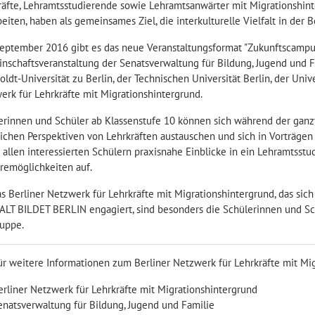
räfte, Lehramtsstudierende sowie Lehramtsanwärter mit Migrationshint
eiten, haben als gemeinsames Ziel, die interkulturelle Vielfalt in der B
September 2016 gibt es das neue Veranstaltungsformat "Zukunftscampus 
nschaftsveranstaltung der Senatsverwaltung für Bildung, Jugend und Fam
dt-Universität zu Berlin, der Technischen Universität Berlin, der Univ
erk für Lehrkräfte mit Migrationshintergrund.
erinnen und Schüler ab Klassenstufe 10 können sich während der ganzt
lichen Perspektiven von Lehrkräften austauschen und sich in Vorträgen
t allen interessierten Schülern praxisnahe Einblicke in ein Lehramtsst
eremöglichkeiten auf.
as Berliner Netzwerk für Lehrkräfte mit Migrationshintergrund, das sic
ALT BILDET BERLIN engagiert, sind besonders die Schülerinnen und Sc
ruppe.
ür weitere Informationen zum Berliner Netzwerk für Lehrkräfte mit Migr
erliner Netzwerk für Lehrkräfte mit Migrationshintergrund
enatsverwaltung für Bildung, Jugend und Familie