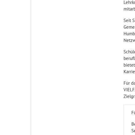
Lehrk
mitarb
Seit 
Gemei
Humbol
Netzw
Schül
beruf
biete
Karri
Für d
VIELF
Zielg
F
B
S