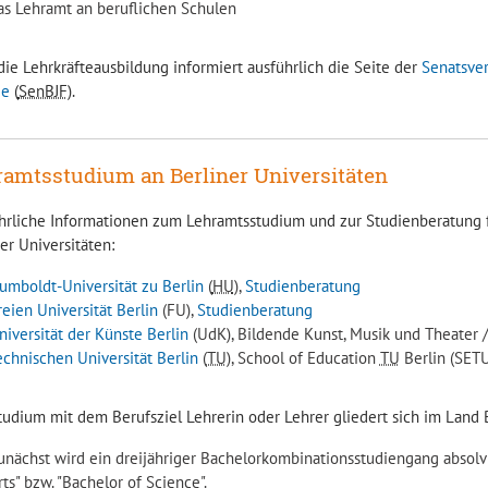
as Lehramt an beruflichen Schulen
die Lehrkräfteausbildung informiert ausführlich die Seite der
Senatsver
ie
(
SenBJF
).
amtsstudium an Berliner Universitäten
hrliche Informationen zum Lehramtsstudium und zur Studienberatung f
er Universitäten:
umboldt-Universität zu Berlin
(
HU
),
Studienberatung
reien Universität Berlin
(FU),
Studienberatung
niversität der Künste Berlin
(UdK), Bildende Kunst, Musik und Theater /
echnischen Universität Berlin
(
TU
), School of Education
TU
Berlin (SET
tudium mit dem Berufsziel Lehrerin oder Lehrer gliedert sich im Land 
unächst wird ein dreijähriger Bachelorkombinationsstudiengang absolvi
rts" bzw. "Bachelor of Science".