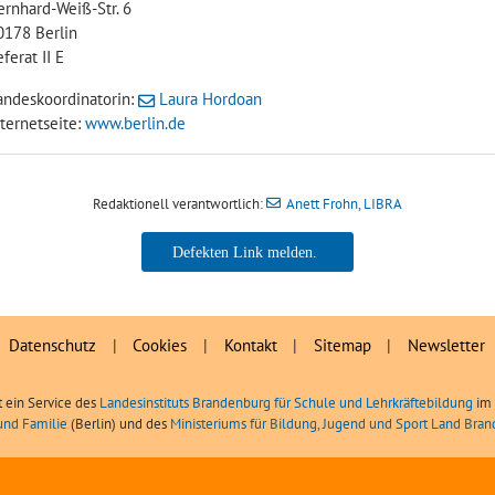
ernhard-Weiß-Str. 6
0178 Berlin
ferat II E
andeskoordinatorin:
Laura Hordoan
nternetseite:
www.berlin.de
Redaktionell verantwortlich:
Anett Frohn, LIBRA
Anett Frohn, LIBRA
Datenschutz
|
Cookies
|
Kontakt
|
Sitemap
|
Newsletter
t ein Service des
Landesinstituts Brandenburg für Schule und Lehrkräftebildung
im 
und Familie
(Berlin) und des
Ministeriums für Bildung, Jugend und Sport Land Bra