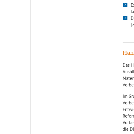
E
l
D
[
Han
Das H
Ausbi
Mater
Vorbe
Im Gr
Vorbe
Entwi
Refor
Vorbe
die D