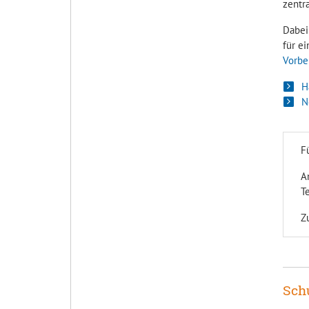
zentr
Dabei
für ei
Vorbe
H
N
F
An
T
Z
Sch