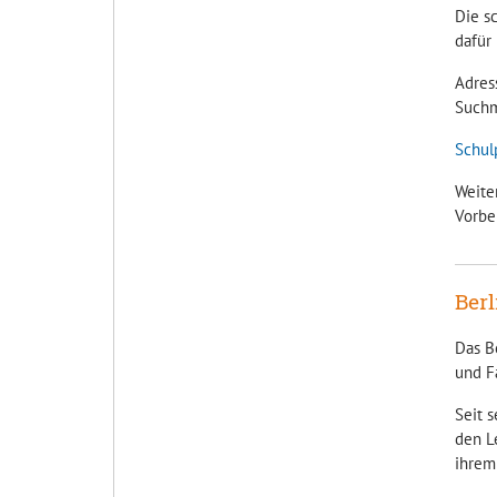
Die s
dafür 
Adres
Suchm
Schul
Weite
Vorbe
Berl
Das Be
und F
Seit 
den Le
ihrem 