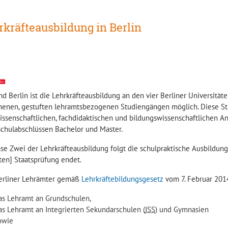
rkräfteausbildung in Berlin
d Berlin ist die Lehrkräfteausbildung an den vier Berliner Universitä
henen, gestuften lehramtsbezogenen Studiengängen möglich. Diese S
issenschaftlichen, fachdidaktischen und bildungswissenschaftlichen A
chulabschlüssen Bachelor und Master.
ase Zwei der Lehrkräfteausbildung folgt die schulpraktische Ausbildu
ten] Staatsprüfung endet.
erliner Lehrämter gemäß
Lehrkräftebildungsgesetz
vom 7. Februar 2014
as Lehramt an Grundschulen,
as Lehramt an Integrierten Sekundarschulen (
ISS
) und Gymnasien
owie