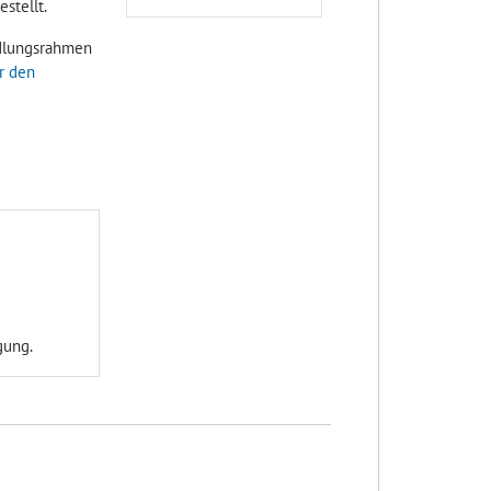
stellt.
ndlungsrahmen
r den
gung.