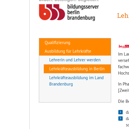
Leh
Qualifizierung
Ausbildung für Lehrkräfte
Im Lan
Lehrerin und Lehrer werden
verse
fachw
Lehrkräfteausbildung in Berlin
Hochs
Lehrkräfteausbildung im Land
Brandenburg
In Ph
[Zwei
Die B
d
d
s