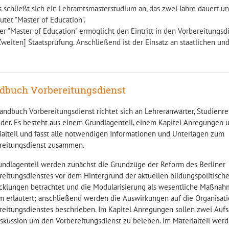
s schließt sich ein Lehramtsmasterstudium an, das zwei Jahre dauert un
autet "Master of Education".
er "Master of Education" ermöglicht den Eintritt in den Vorbereitungsd
Zweiten] Staatsprüfung. Anschließend ist der Einsatz an staatlichen un
dbuch Vorbereitungsdienst
andbuch Vorbereitungsdienst richtet sich an Lehreranwärter, Studienr
lder. Es besteht aus einem Grundlagenteil, einem Kapitel Anregungen
ialteil und fasst alle notwendigen Informationen und Unterlagen zum
reitungsdienst zusammen.
undlagenteil werden zunächst die Grundzüge der Reform des Berliner
reitungsdienstes vor dem Hintergrund der aktuellen bildungspolitisch
cklungen betrachtet und die Modularisierung als wesentliche Maßnah
m erläutert; anschließend werden die Auswirkungen auf die Organisati
reitungsdienstes beschrieben. Im Kapitel Anregungen sollen zwei Aufs
iskussion um den Vorbereitungsdienst zu beleben. Im Materialteil werd