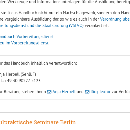
alen Werkzeuge und Informationsunterlagen für die Ausbildung bereitge
 stellt das Handbuch nicht nur ein Nachschlagewerk, sondern den Ha
ne vergleichbare Ausbildung dar, so wie es auch in der
Verordnung übe
reitungsdienst und die Staatsprüfung (VSLVO)
verankert ist.
andbuch Vorbereitungsdienst
eu im Vorbereitungsdienst
ür das Handbuch inhaltlich verantwortlich:
ja Herpell (
SenBJF
)
el.: +49 30 90227-5123
ur Beratung stehen Ihnen
Anja Herpell
und
Jörg Textor
zur Verfü
ulpraktische Seminare Berlin