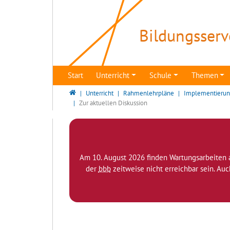
Direkt zur Hauptnavigation springen
Direkt zum Inhalt springen
Zur Unternavigation springen
Bildungsserv
Start
Unterricht
Schule
Themen
Bildungsserver Berlin - Brandenburg
Unterricht
Rahmenlehrpläne
Implementierung
Zur aktuellen Diskussion
Am 10. August 2026 finden Wartungsarbeiten 
der
bbb
zeitweise nicht erreichbar sein. Au