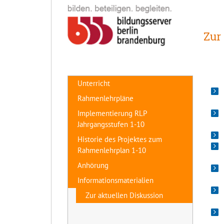
Zur
Unterricht
Rahmenlehrpläne
Implementierung RLP
Jahrgangsstufen 1-10
Historie des Projektes zum
Rahmenlehrplan 1-10
Anhörung
Informationsmaterialien
Zur aktuellen Diskussion