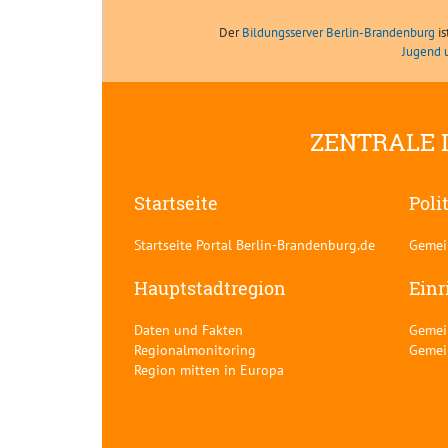
Der
Bildungsserver Berlin-Brandenburg
is
Jugend 
ZENTRALE 
Startseite
Poli
Startseite Portal Berlin-Brandenburg.de
Gemei
Hauptstadtregion
Einr
Daten und Fakten
Gemei
Regionalmonitoring
Gemei
Region mitten in Europa