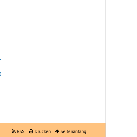
r
)
RSS
Drucken
Seitenanfang