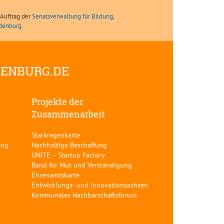
Auftrag der
Senatsverwaltung für Bildung,
ndenburg
.
DENBURG.DE
Projekte der
Zusammenarbeit
Starkregenkarte
ung
Nachhaltige Beschaffung
UNITE – Startup Factory
Band für Mut und Verständigung
Ehrenamtskarte
Entwicklungs- und Innovationsachsen
Kommunales Nachbarschaftsforum