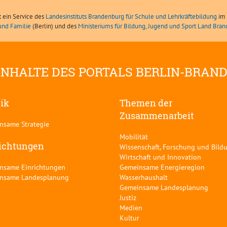
t ein Service des
Landesinstituts Brandenburg für Schule und Lehrkräftebildung
im 
und Familie
(Berlin) und des
Ministeriums für Bildung, Jugend und Sport Land Bra
INHALTE DES PORTALS BERLIN-BRAN
tik
Themen der
Zusammenarbeit
nsame Strategie
Mobilität
ichtungen
Wissenschaft, Forschung und Bild
Wirtschaft und Innovation
nsame Einrichtungen
Gemeinsame Energieregion
nsame Landesplanung
Wasserhaushalt
Gemeinsame Landesplanung
Justiz
Medien
Kultur