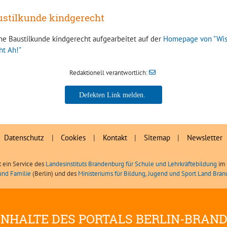
ustilkunde kindgerecht
ne Baustilkunde kindgerecht aufgearbeitet auf der
Homepage von "Wi
ht Ah!"
Redaktionell verantwortlich:
Datenschutz
|
Cookies
|
Kontakt
|
Sitemap
|
Newsletter
t ein Service des
Landesinstituts Brandenburg für Schule und Lehrkräftebildung
im 
und Familie
(Berlin) und des
Ministeriums für Bildung, Jugend und Sport Land Bra
INHALTE DES PORTALS BERLIN-BRAN