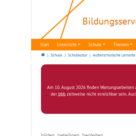
Direkt zur Hauptnavigation springen
Direkt zum Inhalt springen
Zur Unternavigation springen
Bildungsserv
Start
Unterricht
Schule
Themen
Bildungsserver Berlin - Brandenburg
Schule
Schulkultur
Außerschulische Lernorte
Am 10. August 2026 finden Wartungsarbeiten 
der
bbb
zeitweise nicht erreichbar sein. Au