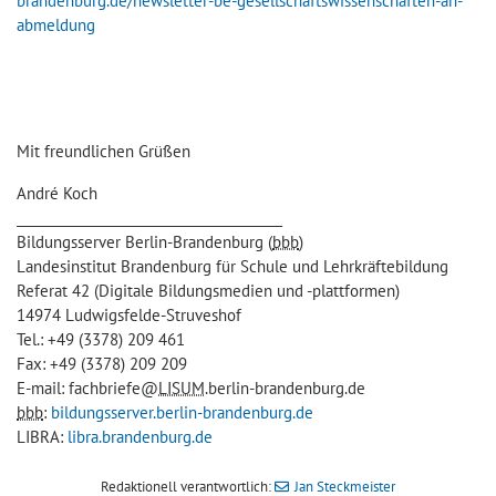
brandenburg.de/newsletter-be-gesellschaftswissenschaften-an-
abmeldung
Mit freundlichen Grüßen
André Koch
________________________________________
Bildungsserver Berlin-Brandenburg (
bbb
)
Landesinstitut Brandenburg für Schule und Lehrkräftebildung
Referat 42 (Digitale Bildungsmedien und -plattformen)
14974 Ludwigsfelde-Struveshof
Tel.: +49 (3378) 209 461
Fax: +49 (3378) 209 209
E-mail: fachbriefe@
LISUM
.berlin-brandenburg.de
bbb
:
bildungsserver.berlin-brandenburg.de
LIBRA:
libra.brandenburg.de
Redaktionell verantwortlich:
Jan Steckmeister