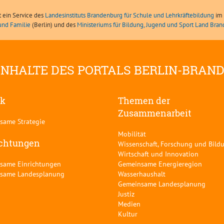
t ein Service des
Landesinstituts Brandenburg für Schule und Lehrkräftebildung
im 
und Familie
(Berlin) und des
Ministeriums für Bildung, Jugend und Sport Land Bra
INHALTE DES PORTALS BERLIN-BRAN
ik
Themen der
Zusammenarbeit
same Strategie
Mobilität
ichtungen
Wissenschaft, Forschung und Bild
Wirtschaft und Innovation
same Einrichtungen
Gemeinsame Energieregion
same Landesplanung
Wasserhaushalt
Gemeinsame Landesplanung
Justiz
Medien
Kultur