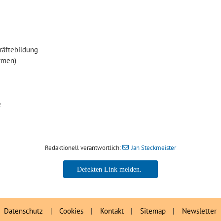
räftebildung
ormen)
e
Redaktionell verantwortlich:
Jan Steckmeister
Jan Steckmeister
Datenschutz
|
Cookies
|
Kontakt
|
Sitemap
|
Newsletter