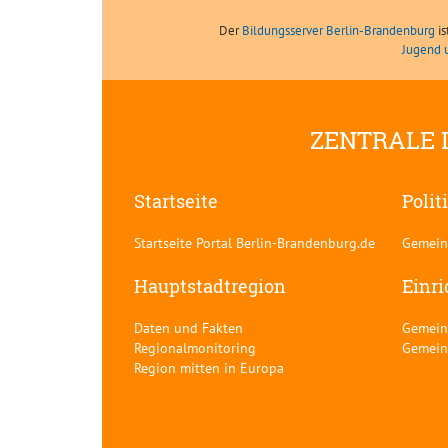
Der
Bildungsserver Berlin-Brandenburg
is
Jugend 
ZENTRALE 
Startseite
Polit
Startseite Portal Berlin-Brandenburg.de
Gemein
Hauptstadtregion
Einr
Daten und Fakten
Gemein
Regionalmonitoring
Gemein
Region mitten in Europa