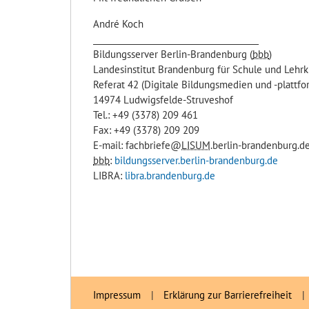
André Koch
________________________________________
Bildungsserver Berlin-Brandenburg (
bbb
)
Landesinstitut Brandenburg für Schule und Lehrk
Referat 42 (Digitale Bildungsmedien und -plattf
14974 Ludwigsfelde-Struveshof
Tel.: +49 (3378) 209 461
Fax: +49 (3378) 209 209
E-mail: fachbriefe@
LISUM
.berlin-brandenburg.d
bbb
:
bildungsserver.berlin-brandenburg.de
LIBRA:
libra.brandenburg.de
Impressum
|
Erklärung zur Barrierefreiheit
|