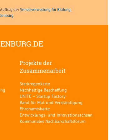
Auftrag der
Senatsverwaltung für Bildung,
ndenburg
.
DENBURG.DE
Projekte der
Zusammenarbeit
Starkregenkarte
ung
Nachhaltige Beschaffung
UNITE – Startup Factory
Band für Mut und Verständigung
Ehrenamtskarte
Entwicklungs- und Innovationsachsen
Kommunales Nachbarschaftsforum