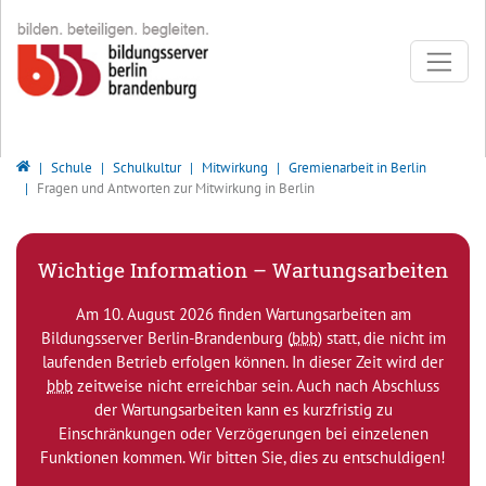
Direkt zur Hauptnavigation springen
Direkt zum Inhalt springen
Bildungsserver Berlin - Brandenburg
Schule
Schulkultur
Mitwirkung
Gremienarbeit in Berlin
Fragen und Antworten zur Mitwirkung in Berlin
Wichtige Information – Wartungsarbeiten
Am 10. August 2026 finden Wartungsarbeiten am
Bildungsserver Berlin-Brandenburg (
bbb
) statt, die nicht im
laufenden Betrieb erfolgen können. In dieser Zeit wird der
bbb
zeitweise nicht erreichbar sein. Auch nach Abschluss
der Wartungsarbeiten kann es kurzfristig zu
Einschränkungen oder Verzögerungen bei einzelenen
Funktionen kommen. Wir bitten Sie, dies zu entschuldigen!