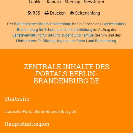
Cookies
|
Kontakt
|
Sitemap
|
Newsletter
RSS
Drucken
Seitenanfang
Der
Bildungsserver Berlin-Brandenburg
ist ein Service des
Landesinstituts
Brandenburg für Schule und Lehrkräftebildung
im Auftrag der
Senatsverwaltung für Bildung, Jugend und Familie
(Berlin) und des
Ministeriums für Bildung, Jugend und Sport Land Brandenburg
.
ZENTRALE INHALTE DES
PORTALS BERLIN-
BRANDENBURG.DE
Startseite
Startseite Portal Berlin-Brandenburg.de
Hauptstadtregion