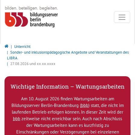
Direkt zur Hauptnavigation springen
Direkt zum Inhalt springen
Bildungsserver Berlin - Brandenburg
Unterricht
Sonder- und inklusionspädagogische Angebote und Veranstaltungen des
LIBRA
27.08.2026 und xx.xx.xxxx
Wichtige Information – Wartungsarbeiten
Am 10. August 2026 finden Wartungsarbeiten am
Bildungsserver Berlin-Brandenburg (
bbb
) statt, die nicht im
laufenden Betrieb erfolgen können. In dieser Zeit wird der
bbb
zeitweise nicht erreichbar sein. Auch nach Abschluss
der Wartungsarbeiten kann es kurzfristig zu
Einschränkungen oder Verzögerungen bei einzelenen