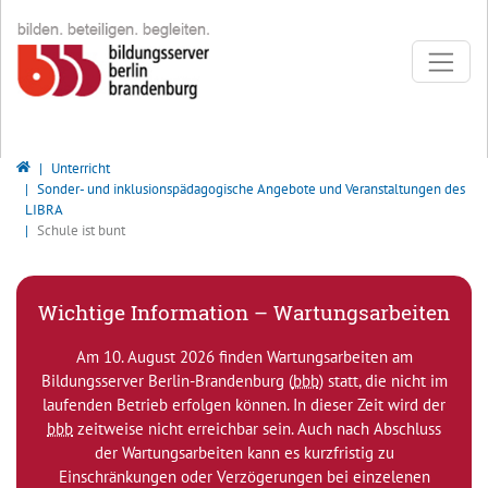
Direkt zur Hauptnavigation springen
Direkt zum Inhalt springen
Bildungsserver Berlin - Brandenburg
Unterricht
Sonder- und inklusionspädagogische Angebote und Veranstaltungen des
LIBRA
Schule ist bunt
Wichtige Information – Wartungsarbeiten
Am 10. August 2026 finden Wartungsarbeiten am
Bildungsserver Berlin-Brandenburg (
bbb
) statt, die nicht im
laufenden Betrieb erfolgen können. In dieser Zeit wird der
bbb
zeitweise nicht erreichbar sein. Auch nach Abschluss
der Wartungsarbeiten kann es kurzfristig zu
Einschränkungen oder Verzögerungen bei einzelenen