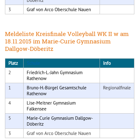
Döberitz
3
Graf von Arco Oberschule Nauen
Meldeliste Kreisfinale Volleyball WK II w am
18.11.2015 im Marie-Curie Gymnasium
Dallgow-Döberitz
Platz
Schule
Info
2
Friedrich-L.-Jahn Gymnasium
Rathenow
1
Bruno-H.-Bürgel Gesamtschule
Regionalfinale
Rathenow
4
Lise-Meitner Gymnasium
Falkensee
5
Marie-Curie Gymnasium Dallgow-
Döberitz
3
Graf von Arco Oberschule Nauen