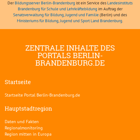
Der
Bildungsserver Berlin-Brandenburg
ist ein Service des
Landesinstituts
Brandenburg für Schule und Lehrkräftebildung
im Auftrag der
Senatsverwaltung für Bildung, Jugend und Familie
(Berlin) und des
Ministeriums für Bildung, Jugend und Sport Land Brandenburg
.
ZENTRALE INHALTE DES
PORTALS BERLIN-
BRANDENBURG.DE
Startseite
Startseite Portal Berlin-Brandenburg.de
Hauptstadtregion
Daten und Fakten
Regionalmonitoring
Region mitten in Europa