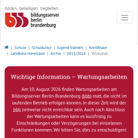
Direkt zur Hauptnavigation springen
Direkt zum Inhalt springen
Bildungsserver Berlin - Brandenburg
Schule
Schulkultur
Jugend trainiert
Kreisfinale
Landkreis Havelland
Archiv
2015/2016
Volleyball
Wichtige Information – Wartungsarbeiten
Am 10. August 2026 finden Wartungsarbeiten am
Bildungsserver Berlin-Brandenburg (
bbb
) statt, die nicht im
laufenden Betrieb erfolgen können. In dieser Zeit wird der
bbb
zeitweise nicht erreichbar sein. Auch nach Abschluss
der Wartungsarbeiten kann es kurzfristig zu
Einschränkungen oder Verzögerungen bei einzelenen
Funktionen kommen. Wir bitten Sie, dies zu entschuldigen!