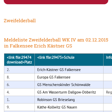
Zweifelderball
Meldeliste Zweifelderball WK IV am 02.12.2015
in Falkensee Erich Kästner GS
<link file:29474
<link file:29475>
Schule
Inf
download>
Platz
2.
Erich-Kästner GS Falkensee
8.
Europa GS Falkensee
6.
GS Menschenskinder Schönwalde
4.
GS Am Wasserturm Dallgow-Döberitz
Reg
1.
Robinson GS Brieselang
9.
Käthe-Kollwitz GS Nauen