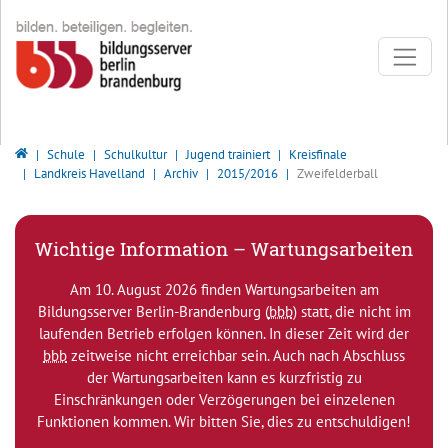
Direkt zur Hauptnavigation springen
Direkt zum Inhalt springen
Bildungsserver Berlin - Brandenburg
Schule
Schulkultur
Jugend trainiert
Kreisfinale
Landkreis Havelland
Archiv
2015/2016
Zweifelderball
Wichtige Information – Wartungsarbeiten
Am 10. August 2026 finden Wartungsarbeiten am
Bildungsserver Berlin-Brandenburg (
bbb
) statt, die nicht im
laufenden Betrieb erfolgen können. In dieser Zeit wird der
bbb
zeitweise nicht erreichbar sein. Auch nach Abschluss
der Wartungsarbeiten kann es kurzfristig zu
Einschränkungen oder Verzögerungen bei einzelenen
Funktionen kommen. Wir bitten Sie, dies zu entschuldigen!