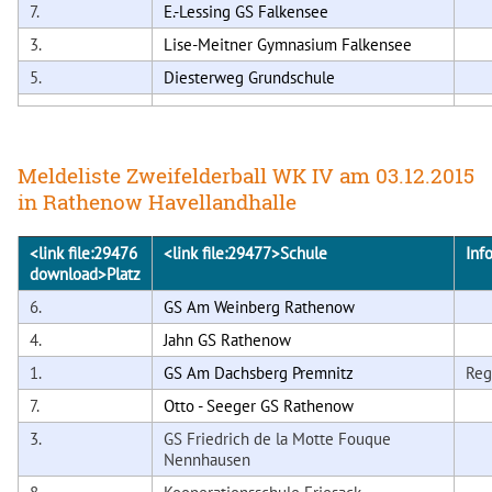
7.
E.-Lessing GS Falkensee
3.
Lise-Meitner Gymnasium Falkensee
5.
Diesterweg Grundschule
Meldeliste Zweifelderball WK IV am 03.12.2015
in Rathenow Havellandhalle
<link file:29476
<link file:29477>
Schule
Inf
download>
Platz
6.
GS Am Weinberg Rathenow
4.
Jahn GS Rathenow
1.
GS Am Dachsberg Premnitz
Reg
7.
Otto - Seeger GS Rathenow
3.
GS Friedrich de la Motte Fouque
Nennhausen