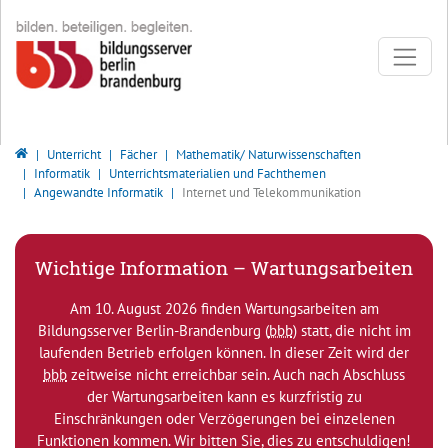
Direkt zur Hauptnavigation springen
Direkt zum Inhalt springen
Bildungsserver Berlin - Brandenburg
Unterricht
Fächer
Mathematik/ Naturwissenschaften
Informatik
Unterrichtsmaterialien und Fachthemen
Angewandte Informatik
Internet und Telekommunikation
Wichtige Information – Wartungsarbeiten
Am 10. August 2026 finden Wartungsarbeiten am
Bildungsserver Berlin-Brandenburg (
bbb
) statt, die nicht im
laufenden Betrieb erfolgen können. In dieser Zeit wird der
bbb
zeitweise nicht erreichbar sein. Auch nach Abschluss
der Wartungsarbeiten kann es kurzfristig zu
Einschränkungen oder Verzögerungen bei einzelenen
Funktionen kommen. Wir bitten Sie, dies zu entschuldigen!