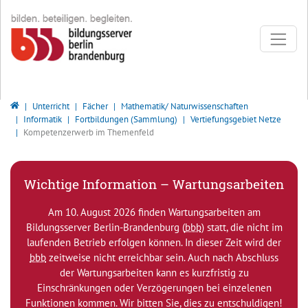
Direkt zur Hauptnavigation springen
Direkt zum Inhalt springen
Bildungsserver Berlin - Brandenburg
Unterricht
Fächer
Mathematik/ Naturwissenschaften
Informatik
Fortbildungen (Sammlung)
Vertiefungsgebiet Netze
Kompetenzerwerb im Themenfeld
Wichtige Information – Wartungsarbeiten
Am 10. August 2026 finden Wartungsarbeiten am
Bildungsserver Berlin-Brandenburg (
bbb
) statt, die nicht im
laufenden Betrieb erfolgen können. In dieser Zeit wird der
bbb
zeitweise nicht erreichbar sein. Auch nach Abschluss
der Wartungsarbeiten kann es kurzfristig zu
Einschränkungen oder Verzögerungen bei einzelenen
Funktionen kommen. Wir bitten Sie, dies zu entschuldigen!