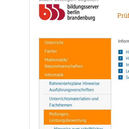
Prü
Infor
Unterricht
Fächer
H
H
Mathematik/
I
Naturwissenschaften
L
Informatik
S
Rahmenlehrpläne Hinweise
Ausführungsvorschriften
Unterrichtsmaterialien und
Fachthemen
Prüfungen,
Leistungsbewertung
Hinweise zum schriftliches