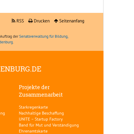
RSS
Drucken
Seitenanfang
Auftrag der
Senatsverwaltung für Bildung,
ndenburg
.
DENBURG.DE
Projekte der
Zusammenarbeit
Starkregenkarte
ung
Nachhaltige Beschaffung
UNITE – Startup Factory
Band für Mut und Verständigung
Ehrenamtskarte