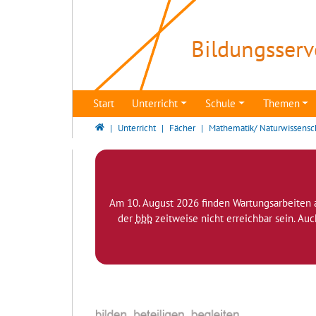
Direkt zur Hauptnavigation springen
Direkt zum Inhalt springen
Bildungsserv
Start
Unterricht
Schule
Themen
Bildungsserver Berlin - Brandenburg
Unterricht
Fächer
Mathematik/ Naturwissensc
Am 10. August 2026 finden Wartungsarbeiten 
der
bbb
zeitweise nicht erreichbar sein. Au