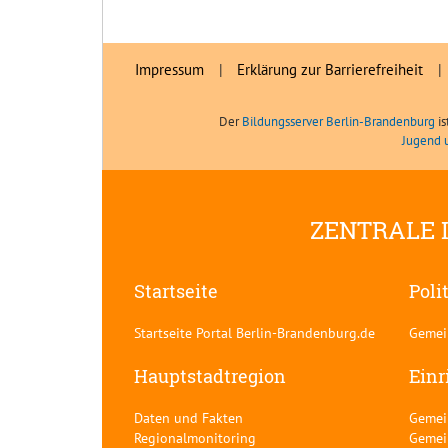
Impressum
|
Erklärung zur Barrierefreiheit
|
Der
Bildungsserver Berlin-Brandenburg
is
Jugend 
ZENTRALE 
Startseite
Poli
Startseite Portal Berlin-Brandenburg.de
Gemei
Hauptstadtregion
Einr
Daten und Fakten
Gemei
Regionalmonitoring
Gemei