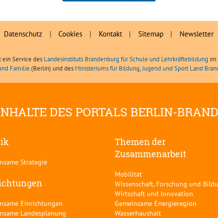
Anika Cichalla, LIBRA
Datenschutz
|
Cookies
|
Kontakt
|
Sitemap
|
Newsletter
t ein Service des
Landesinstituts Brandenburg für Schule und Lehrkräftebildung
im 
und Familie
(Berlin) und des
Ministeriums für Bildung, Jugend und Sport Land Bra
INHALTE DES PORTALS BERLIN-BRAN
tik
Themen der
Zusammenarbeit
nsame Strategie
Mobilität
ichtungen
Wissenschaft, Forschung und Bild
Wirtschaft und Innovation
nsame Einrichtungen
Gemeinsame Energieregion
nsame Landesplanung
Wasserhaushalt