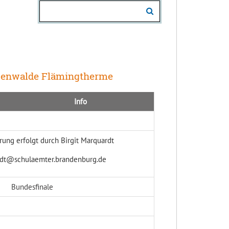
ckenwalde Flämingtherme
Info
erung erfolgt durch Birgit Marquardt
rdt@schulaemter.brandenburg.de
sfinale