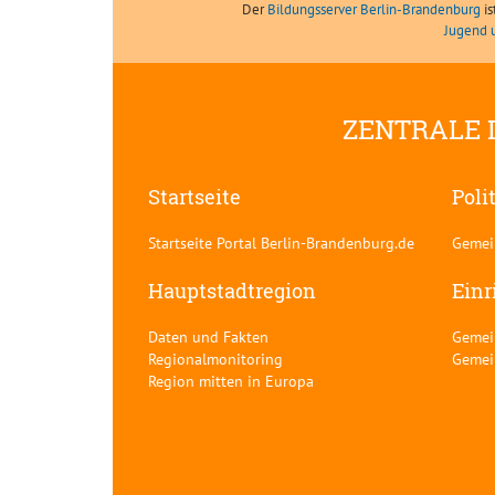
Der
Bildungsserver Berlin-Brandenburg
is
Jugend 
ZENTRALE 
Startseite
Poli
Startseite Portal Berlin-Brandenburg.de
Gemei
Hauptstadtregion
Einr
Daten und Fakten
Gemei
Regionalmonitoring
Gemei
Region mitten in Europa