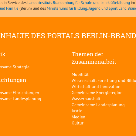
t ein Service des
Landesinstituts Brandenburg für Schule und Lehrkräftebildung
im 
und Familie
(Berlin) und des
Ministeriums für Bildung, Jugend und Sport Land Bra
INHALTE DES PORTALS BERLIN-BRAN
tik
Themen der
Zusammenarbeit
nsame Strategie
Mobilität
ichtungen
Wissenschaft, Forschung und Bild
Wirtschaft und Innovation
nsame Einrichtungen
Gemeinsame Energieregion
nsame Landesplanung
Wasserhaushalt
Gemeinsame Landesplanung
Justiz
Medien
Kultur