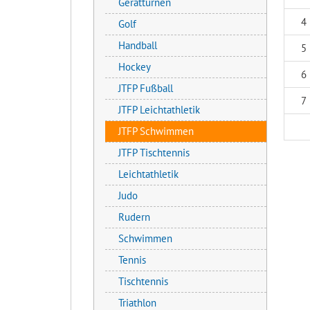
Gerätturnen
4
Golf
Handball
5
Hockey
6
JTFP Fußball
7
JTFP Leichtathletik
JTFP Schwimmen
JTFP Tischtennis
Leichtathletik
Judo
Rudern
Schwimmen
Tennis
Tischtennis
Triathlon