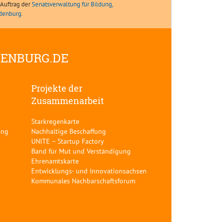
Auftrag der
Senatsverwaltung für Bildung,
ndenburg
.
DENBURG.DE
Projekte der
Zusammenarbeit
Starkregenkarte
ung
Nachhaltige Beschaffung
UNITE – Startup Factory
Band für Mut und Verständigung
Ehrenamtskarte
Entwicklungs- und Innovationsachsen
Kommunales Nachbarschaftsforum