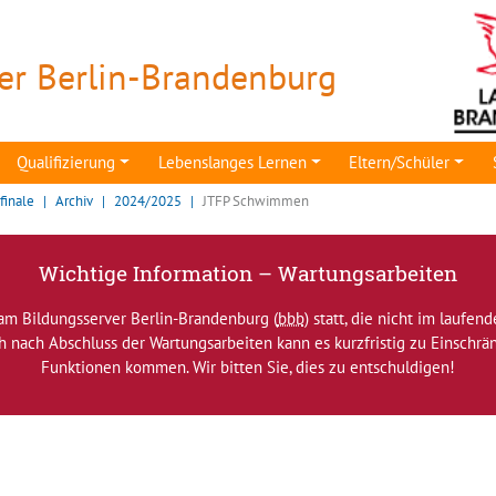
er Berlin-Brandenburg
Qualifizierung
Lebenslanges Lernen
Eltern/Schüler
finale
Archiv
2024/2025
JTFP Schwimmen
Wichtige Information – Wartungsarbeiten
am Bildungsserver Berlin-Brandenburg (
bbb
) statt, die nicht im laufen
ch nach Abschluss der Wartungsarbeiten kann es kurzfristig zu Einsch
Funktionen kommen. Wir bitten Sie, dies zu entschuldigen!