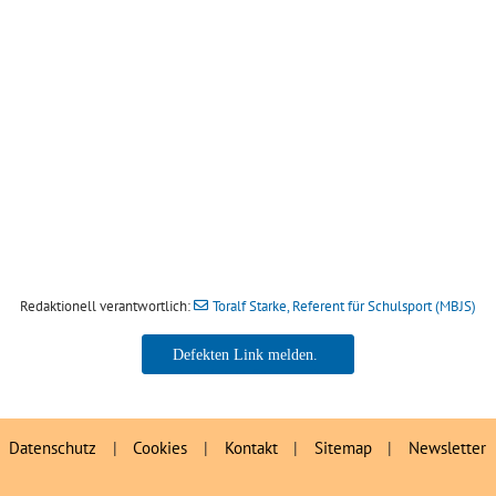
Redaktionell verantwortlich:
Toralf Starke, Referent für Schulsport (MBJS)
Toralf Starke, Referent für
Schulsport (MBJS)
Datenschutz
|
Cookies
|
Kontakt
|
Sitemap
|
Newsletter