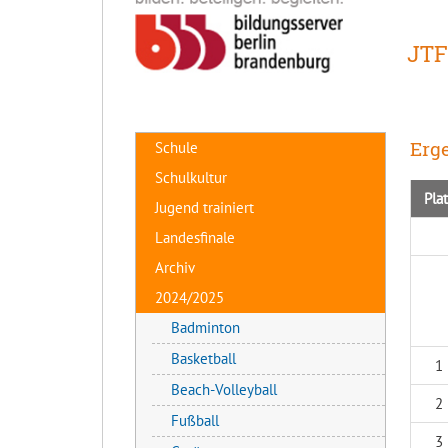
JT
Erg
Schule
Schulkultur
Pla
Jugend trainiert
Landesfinale
Archiv
2024/2025
Badminton
Basketball
1
Beach-Volleyball
2
Fußball
3