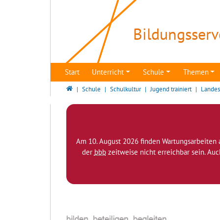
Direkt zur Hauptnavigation springen
Direkt zum Inhalt springen
Bildungsserv
Start
Unterricht
Schule
Themen
Bildungsserver Berlin - Brandenburg
Schule
Schulkultur
Jugend trainiert
Landes
Am 10. August 2026 finden Wartungsarbeiten 
der
bbb
zeitweise nicht erreichbar sein. Au