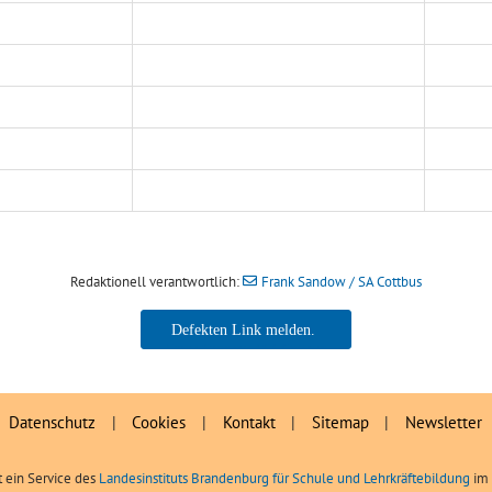
Redaktionell verantwortlich:
Frank Sandow / SA Cottbus
Frank Sandow / SA Cottbus
Datenschutz
|
Cookies
|
Kontakt
|
Sitemap
|
Newsletter
t ein Service des
Landesinstituts Brandenburg für Schule und Lehrkräftebildung
im 