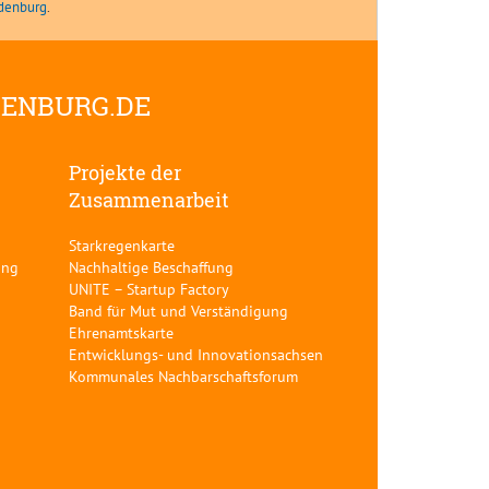
ndenburg
.
DENBURG.DE
Projekte der
Zusammenarbeit
Starkregenkarte
ung
Nachhaltige Beschaffung
UNITE – Startup Factory
Band für Mut und Verständigung
Ehrenamtskarte
Entwicklungs- und Innovationsachsen
Kommunales Nachbarschaftsforum