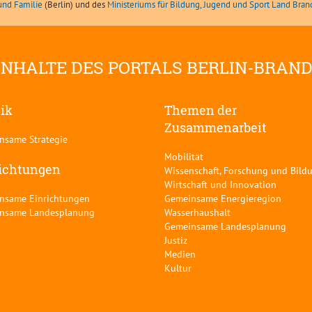
und Familie
(Berlin) und des
Ministeriums für Bildung, Jugend und Sport Land Bra
INHALTE DES PORTALS BERLIN-BRAN
tik
Themen der
Zusammenarbeit
nsame Strategie
Mobilität
ichtungen
Wissenschaft, Forschung und Bild
Wirtschaft und Innovation
nsame Einrichtungen
Gemeinsame Energieregion
nsame Landesplanung
Wasserhaushalt
Gemeinsame Landesplanung
Justiz
Medien
Kultur