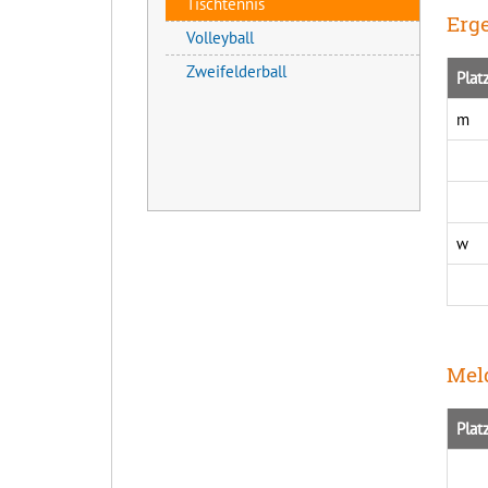
Tischtennis
Erge
Volleyball
Zweifelderball
Plat
m
w
Meld
Plat