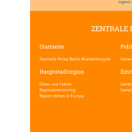
Jugend 
ZENTRALE 
Startseite
Poli
Startseite Portal Berlin-Brandenburg.de
Gemei
Hauptstadtregion
Einr
Daten und Fakten
Gemei
Regionalmonitoring
Gemei
Region mitten in Europa