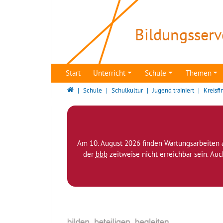
Direkt zur Hauptnavigation springen
Direkt zum Inhalt springen
Bildungsserv
Start
Unterricht
Schule
Themen
Bildungsserver Berlin - Brandenburg
Schule
Schulkultur
Jugend trainiert
Kreisfi
Am 10. August 2026 finden Wartungsarbeiten 
der
bbb
zeitweise nicht erreichbar sein. Au