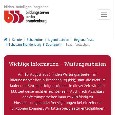
Direkt zur Hauptnavigation springen
Direkt zum Inhalt springen
Bildungsserver Berlin - Brandenburg
Schule
Schulkultur
Jugend trainiert
Regionalfinale
Schulamt Brandenburg
Sportarten
Beach-Volleyball
Wichtige Information – Wartungsarbeiten
Am 10. August 2026 finden Wartungsarbeiten am
Bildungsserver Berlin-Brandenburg (
bbb
) statt, die nicht im
laufenden Betrieb erfolgen können. In dieser Zeit wird der
bbb
zeitweise nicht erreichbar sein. Auch nach Abschluss
der Wartungsarbeiten kann es kurzfristig zu
Einschränkungen oder Verzögerungen bei einzelenen
Funktionen kommen. Wir bitten Sie, dies zu entschuldigen!