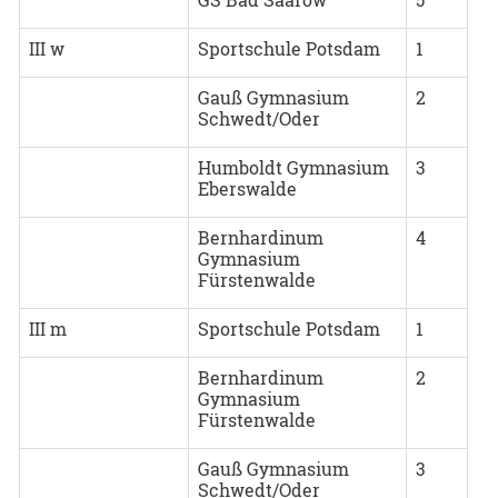
III w
Sportschule Potsdam
1
Gauß Gymnasium
2
Schwedt/Oder
Humboldt Gymnasium
3
Eberswalde
Bernhardinum
4
Gymnasium
Fürstenwalde
III m
Sportschule Potsdam
1
Bernhardinum
2
Gymnasium
Fürstenwalde
Gauß Gymnasium
3
Schwedt/Oder