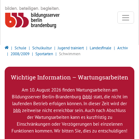
Direkt zur Hauptnavigation springen
Direkt zum Inhalt springen
Bildungsserver Berlin - Brandenburg
Schule
Schulkultur
Jugend trainiert
Landesfinale
Archiv
2008/2009
Sportarten
Schwimmen
Wichtige Information – Wartungsarbeiten
Am 10. August 2026 finden Wartungsarbeiten am
Bildungsserver Berlin-Brandenburg (
bbb
) statt, die nicht im
laufenden Betrieb erfolgen können. In dieser Zeit wird der
bbb
zeitweise nicht erreichbar sein. Auch nach Abschluss
der Wartungsarbeiten kann es kurzfristig zu
Einschränkungen oder Verzögerungen bei einzelenen
Funktionen kommen. Wir bitten Sie, dies zu entschuldigen!