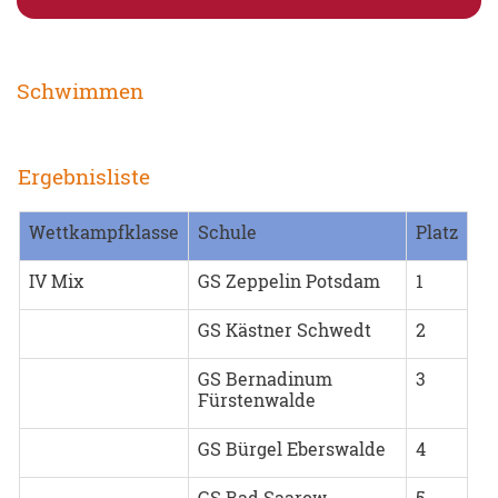
Schwimmen
Ergebnisliste
Wettkampfklasse
Schule
Platz
IV Mix
GS Zeppelin Potsdam
1
GS Kästner Schwedt
2
GS Bernadinum
3
Fürstenwalde
GS Bürgel Eberswalde
4
GS Bad Saarow
5