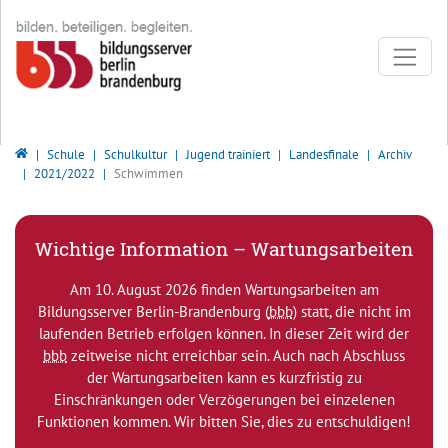
Direkt zur Hauptnavigation springen
Direkt zum Inhalt springen
Bildungsserver Berlin - Brandenburg
Schule
Schulkultur
Jugend trainiert
Landesfinale
Archiv
2021/2022
Schwimmen
Wichtige Information – Wartungsarbeiten
Am 10. August 2026 finden Wartungsarbeiten am
Bildungsserver Berlin-Brandenburg (
bbb
) statt, die nicht im
laufenden Betrieb erfolgen können. In dieser Zeit wird der
bbb
zeitweise nicht erreichbar sein. Auch nach Abschluss
der Wartungsarbeiten kann es kurzfristig zu
Einschränkungen oder Verzögerungen bei einzelenen
Funktionen kommen. Wir bitten Sie, dies zu entschuldigen!