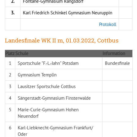
2.
Fontane-Gymnasium Rangsdorf
3.
Karl Friedrich Schinkel Gymnasium Neuruppin
Protokoll
Landesfinale WK II m, 01.03.2022, Cottbus
Platz
Schule
Information
1
Sportschule "F.-L.-Jahn" Potsdam
Bundesfinale
2
Gymnasium Templin
3
Lausitzer Sportschule Cottbus
4
Sängerstadt-Gymnasium Finsterwalde
5
Marie-Curie-Gymnasium Hohen
Neuendorf
6
Karl-Liebknecht-Gymnasium Frankfurt/
Oder