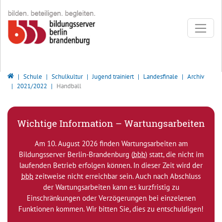
Direkt zur Hauptnavigation springen
Direkt zum Inhalt springen
Bildungsserver Berlin - Brandenburg
Schule
Schulkultur
Jugend trainiert
Landesfinale
Archiv
2021/2022
Handball
Wichtige Information – Wartungsarbeiten
Am 10. August 2026 finden Wartungsarbeiten am
Bildungsserver Berlin-Brandenburg (
bbb
) statt, die nicht im
laufenden Betrieb erfolgen können. In dieser Zeit wird der
bbb
zeitweise nicht erreichbar sein. Auch nach Abschluss
der Wartungsarbeiten kann es kurzfristig zu
Einschränkungen oder Verzögerungen bei einzelenen
Funktionen kommen. Wir bitten Sie, dies zu entschuldigen!