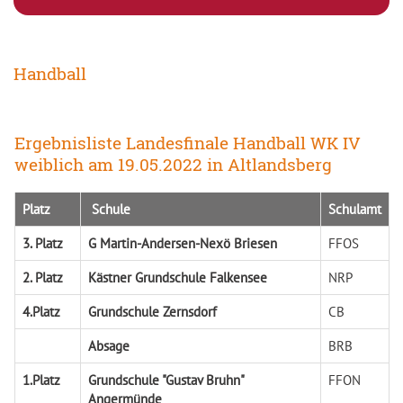
Handball
Ergebnisliste Landesfinale Handball WK IV
weiblich am 19.05.2022 in Altlandsberg
Platz
Schule
Schulamt
3. Platz
G Martin-Andersen-Nexö Briesen
FFOS
2. Platz
Kästner Grundschule Falkensee
NRP
4.Platz
Grundschule Zernsdorf
CB
Absage
BRB
1.Platz
Grundschule "Gustav Bruhn"
FFON
Angermünde