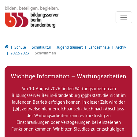
Direkt zur Hauptnavigation springen
Direkt zum Inhalt springen
Bildungsserver Berlin - Brandenburg
Schule
Schulkultur
Jugend trainiert
Landesfinale
Archiv
2022/2023
Schwimmen
Wichtige Information – Wartungsarbeiten
Am 10. August 2026 finden Wartungsarbeiten am
Bildungsserver Berlin-Brandenburg (
bbb
) statt, die nicht im
laufenden Betrieb erfolgen können. In dieser Zeit wird der
bbb
zeitweise nicht erreichbar sein. Auch nach Abschluss
der Wartungsarbeiten kann es kurzfristig zu
Einschränkungen oder Verzögerungen bei einzelenen
Funktionen kommen. Wir bitten Sie, dies zu entschuldigen!