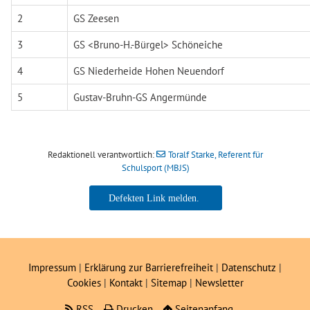
2
GS Zeesen
3
GS <Bruno-H.-Bürgel> Schöneiche
4
GS Niederheide Hohen Neuendorf
5
Gustav-Bruhn-GS Angermünde
Redaktionell verantwortlich:
Toralf Starke, Referent für
Schulsport (MBJS)
Toralf Starke, Referent für
Schulsport (MBJS)
Impressum
|
Erklärung zur Barrierefreiheit
|
Datenschutz
|
Cookies
|
Kontakt
|
Sitemap
|
Newsletter
RSS
Drucken
Seitenanfang