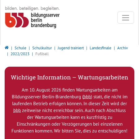
Direkt zur Hauptnavigation springen
Direkt zum Inhalt springen
Bildungsserver Berlin - Brandenburg
Schule
Schulkultur
Jugend trainiert
Landesfinale
Archiv
2022/2023
Fußball
Wichtige Information – Wartungsarbeiten
Am 10. August 2026 finden Wartungsarbeiten am
Bildungsserver Berlin-Brandenburg (
bbb
) statt, die nicht im
laufenden Betrieb erfolgen können. In dieser Zeit wird der
bbb
zeitweise nicht erreichbar sein. Auch nach Abschluss
der Wartungsarbeiten kann es kurzfristig zu
Einschränkungen oder Verzögerungen bei einzelenen
Funktionen kommen. Wir bitten Sie, dies zu entschuldigen!