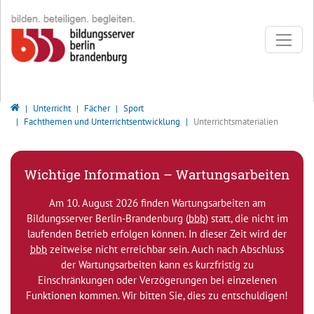
Direkt zur Hauptnavigation springen
Direkt zum Inhalt springen
Bildungsserver Berlin - Brandenburg
Unterricht
Fächer
Sport
Fachthemen und Unterrichtsentwicklung
Unterrichtsmaterialien
Wichtige Information – Wartungsarbeiten
Am 10. August 2026 finden Wartungsarbeiten am
Bildungsserver Berlin-Brandenburg (
bbb
) statt, die nicht im
laufenden Betrieb erfolgen können. In dieser Zeit wird der
bbb
zeitweise nicht erreichbar sein. Auch nach Abschluss
der Wartungsarbeiten kann es kurzfristig zu
Einschränkungen oder Verzögerungen bei einzelenen
Funktionen kommen. Wir bitten Sie, dies zu entschuldigen!