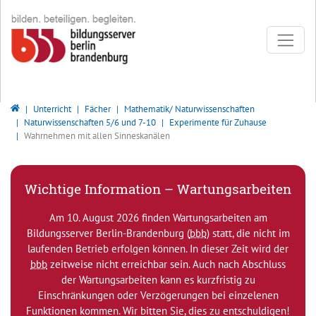
Direkt zur Hauptnavigation springen
Direkt zum Inhalt springen
Bildungsserver Berlin - Brandenburg
Unterricht
Fächer
Mathematik/ Naturwissenschaften
Naturwissenschaften 5/6 und 7-10
Experimente für Zuhause
Wahrnehmen mit allen Sinneskanälen
Wichtige Information – Wartungsarbeiten
Am 10. August 2026 finden Wartungsarbeiten am
Bildungsserver Berlin-Brandenburg (
bbb
) statt, die nicht im
laufenden Betrieb erfolgen können. In dieser Zeit wird der
bbb
zeitweise nicht erreichbar sein. Auch nach Abschluss
der Wartungsarbeiten kann es kurzfristig zu
Einschränkungen oder Verzögerungen bei einzelenen
Funktionen kommen. Wir bitten Sie, dies zu entschuldigen!