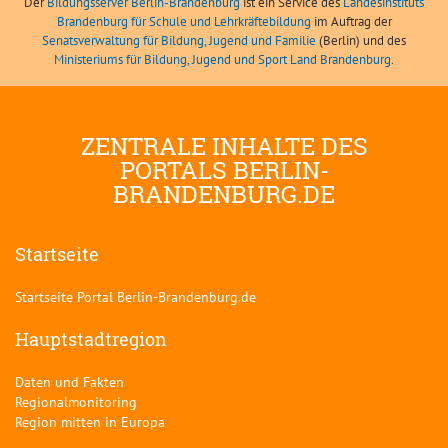
Der
Bildungsserver Berlin-Brandenburg
ist ein Service des
Landesinstituts
Brandenburg für Schule und Lehrkräftebildung
im Auftrag der
Senatsverwaltung für Bildung, Jugend und Familie
(Berlin) und des
Ministeriums für Bildung, Jugend und Sport Land Brandenburg
.
ZENTRALE INHALTE DES
PORTALS BERLIN-
BRANDENBURG.DE
Startseite
Startseite Portal Berlin-Brandenburg.de
Hauptstadtregion
Daten und Fakten
Regionalmonitoring
Region mitten in Europa