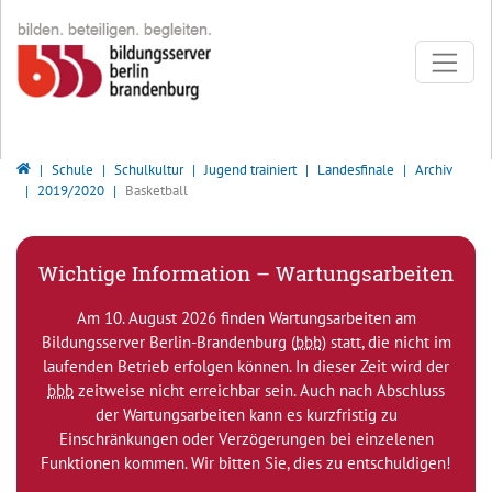
Direkt zur Hauptnavigation springen
Direkt zum Inhalt springen
Bildungsserver Berlin - Brandenburg
Schule
Schulkultur
Jugend trainiert
Landesfinale
Archiv
2019/2020
Basketball
Wichtige Information – Wartungsarbeiten
Am 10. August 2026 finden Wartungsarbeiten am
Bildungsserver Berlin-Brandenburg (
bbb
) statt, die nicht im
laufenden Betrieb erfolgen können. In dieser Zeit wird der
bbb
zeitweise nicht erreichbar sein. Auch nach Abschluss
der Wartungsarbeiten kann es kurzfristig zu
Einschränkungen oder Verzögerungen bei einzelenen
Funktionen kommen. Wir bitten Sie, dies zu entschuldigen!