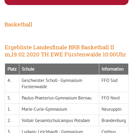
Basketball
Ergebliste Landesfinale BRB Basketball II
m,19.02.2020 TH EWE Fürstenwalde 10:00Uhr
Platz
Schule
Information
4.
Geschwister Scholl - Gymnasium
FFO Süd
Fürstenwalde
5.
Paulus-Praetorius-Gymnasium Bernau
FFO Nord
1.
Marie-Curie-Gymnasium
Neuruppin
2.
Voltair Gesamtschulcampus Potsdam
Brandenburg
3.
Ludwig- Leichhardt - Gymnasium
Cottbus