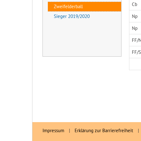
Cb
Zweifelderball
Sieger 2019/2020
Np
Np
FF/
FF/S
Impressum
|
Erklärung zur Barrierefreiheit
|