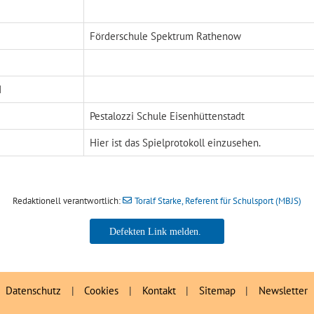
Förderschule Spektrum Rathenow
N
Pestalozzi Schule Eisenhüttenstadt
Hier ist das
Spielprotokoll
einzusehen.
Redaktionell verantwortlich:
Toralf Starke, Referent für Schulsport (MBJS)
Toralf Starke, Referent für
Schulsport (MBJS)
Datenschutz
|
Cookies
|
Kontakt
|
Sitemap
|
Newsletter