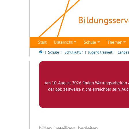
Direkt zur Hauptnavigation springen
Direkt zum Inhalt springen
Bildungsserv
Start
Unterricht
Schule
Themen
Bildungsserver Berlin - Brandenburg
Schule
Schulkultur
Jugend trainiert
Landes
Am 10. August 2026 finden Wartungsarbeiten 
der
bbb
zeitweise nicht erreichbar sein. Au