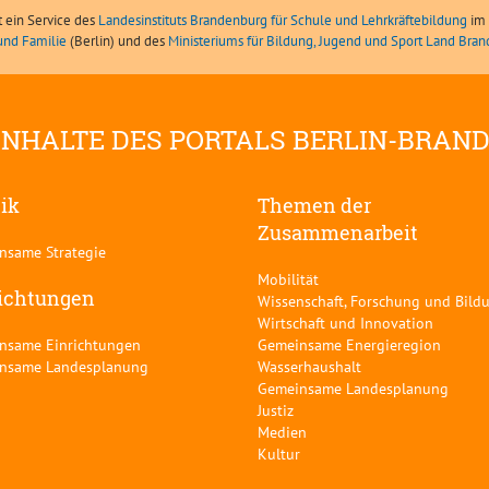
t ein Service des
Landesinstituts Brandenburg für Schule und Lehrkräftebildung
im 
und Familie
(Berlin) und des
Ministeriums für Bildung, Jugend und Sport Land Bra
INHALTE DES PORTALS BERLIN-BRAN
tik
Themen der
Zusammenarbeit
nsame Strategie
Mobilität
ichtungen
Wissenschaft, Forschung und Bild
Wirtschaft und Innovation
nsame Einrichtungen
Gemeinsame Energieregion
nsame Landesplanung
Wasserhaushalt
Gemeinsame Landesplanung
Justiz
Medien
Kultur