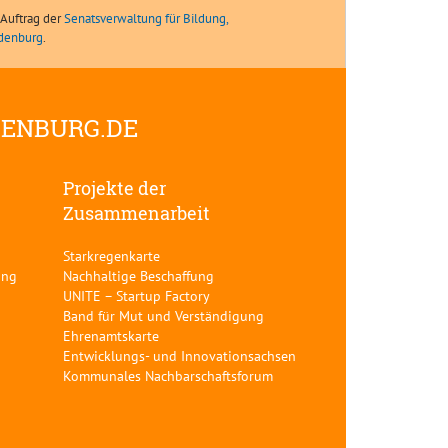
Auftrag der
Senatsverwaltung für Bildung,
ndenburg
.
DENBURG.DE
Projekte der
Zusammenarbeit
Starkregenkarte
ung
Nachhaltige Beschaffung
UNITE – Startup Factory
Band für Mut und Verständigung
Ehrenamtskarte
Entwicklungs- und Innovationsachsen
Kommunales Nachbarschaftsforum