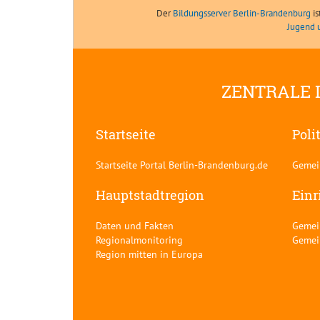
Der
Bildungsserver Berlin-Brandenburg
is
Jugend 
ZENTRALE 
Startseite
Poli
Startseite Portal Berlin-Brandenburg.de
Gemei
Hauptstadtregion
Einr
Daten und Fakten
Gemei
Regionalmonitoring
Gemei
Region mitten in Europa