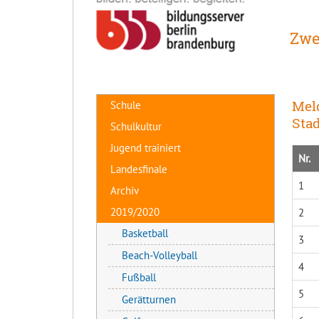
Zwe
Meld
Schule
Sta
Schulkultur
Jugend trainiert
Nr.
Landesfinale
1
Archiv
2019/2020
2
Basketball
3
Beach-Volleyball
4
Fußball
5
Gerätturnen