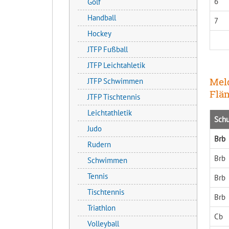
6
Golf
Handball
7
Hockey
JTFP Fußball
JTFP Leichtahletik
Meld
JTFP Schwimmen
Flä
JTFP Tischtennis
Leichtathletik
Sch
Judo
Brb
Rudern
Brb
Schwimmen
Tennis
Brb
Tischtennis
Brb
Triathlon
Cb
Volleyball