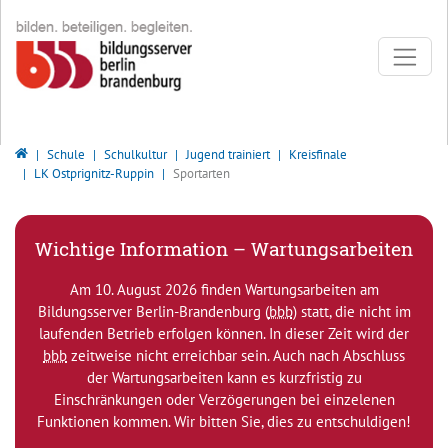
Direkt zur Hauptnavigation springen
Direkt zum Inhalt springen
Bildungsserver Berlin - Brandenburg
Schule
Schulkultur
Jugend trainiert
Kreisfinale
LK Ostprignitz-Ruppin
Sportarten
Wichtige Information – Wartungsarbeiten
Am 10. August 2026 finden Wartungsarbeiten am
Bildungsserver Berlin-Brandenburg (
bbb
) statt, die nicht im
laufenden Betrieb erfolgen können. In dieser Zeit wird der
bbb
zeitweise nicht erreichbar sein. Auch nach Abschluss
der Wartungsarbeiten kann es kurzfristig zu
Einschränkungen oder Verzögerungen bei einzelenen
Funktionen kommen. Wir bitten Sie, dies zu entschuldigen!