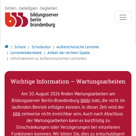
Direkt zur Hauptnavigation springen
Direkt zum Inhalt springen
Bildungsserver Berlin - Brandenburg
Schule
Schulkultur
Außerschulische Lernorte
Lernortedatenbank
Artikel der rechten Spalte
Informationen zu Außerschulischen Lernorten
Wichtige Information – Wartungsarbeiten
Am 10. August 2026 finden Wartungsarbeiten am
Bildungsserver Berlin-Brandenburg (
bbb
) statt, die nicht im
laufenden Betrieb erfolgen können. In dieser Zeit wird der
bbb
zeitweise nicht erreichbar sein. Auch nach Abschluss
der Wartungsarbeiten kann es kurzfristig zu
Einschränkungen oder Verzögerungen bei einzelenen
Funktionen kommen. Wir bitten Sie, dies zu entschuldigen!