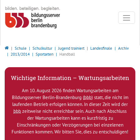
Direkt zur Hauptnavigation springen
Direkt zum Inhalt springen
Bildungsserver Berlin - Brandenburg
Schule
Schulkultur
Jugend trainiert
Landesfinale
Archiv
2013/2014
Sportarten
Handball
Wichtige Information – Wartungsarbeiten
Am 10. August 2026 finden Wartungsarbeiten am
Bildungsserver Berlin-Brandenburg (
bbb
) statt, die nicht im
laufenden Betrieb erfolgen können. In dieser Zeit wird der
bbb
zeitweise nicht erreichbar sein. Auch nach Abschluss
der Wartungsarbeiten kann es kurzfristig zu
Einschränkungen oder Verzögerungen bei einzelenen
Funktionen kommen. Wir bitten Sie, dies zu entschuldigen!