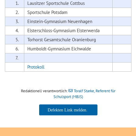
1.
Lausitzer Sportschule Cottbus
2.
Sportschule Potsdam
3.
Einstein-Gymnasium Neuenhagen
4.
Elsterschloss-Gymnasium Elsterwerda
5.
Torhorst Gesamtschule Oranienburg
6.
Humboldt-Gymnasium Eichwalde
7.
Protokoll
Redaktionell verantwortlich:
Toralf Starke, Referent für
Schulsport (MBJS)
Toralf Starke, Referent für
Schulsport (MBJS)