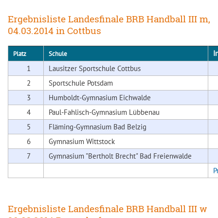
Ergebnisliste Landesfinale BRB Handball III m,
04.03.2014 in Cottbus
I
Platz
Schule
1
Lausitzer Sportschule Cottbus
2
Sportschule Potsdam
3
Humboldt-Gymnasium Eichwalde
4
Paul-Fahlisch-Gymnasium Lübbenau
5
Fläming-Gymnasium Bad Belzig
6
Gymnasium Wittstock
7
Gymnasium "Bertholt Brecht" Bad Freienwalde
P
Ergebnisliste Landesfinale BRB Handball III w