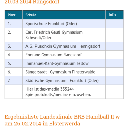
20.03.2014 Rangsdorf
Info
Platz
Schule
1.
Sportschule Frankfurt (Oder)
2.
Carl Friedrich Gauß Gymnasium
Schwedt/Oder
3.
A.S. Puschkin Gymnasium Hennigsdorf
4.
Fontane Gymnasium Rangsdorf
5.
Immanuel-Kant-Gymnasium Teltow
6.
Sängerstadt - Gymnasium Finsterwalde
7.
Städtische Gymnasium I Frankfurt (Oder)
Hier ist das<media 35524>
Spielprotokoll</media> einzusehen.
Ergebnisliste Landesfinale BRB Handball II w
am 26.02.2014 in Elsterwerda