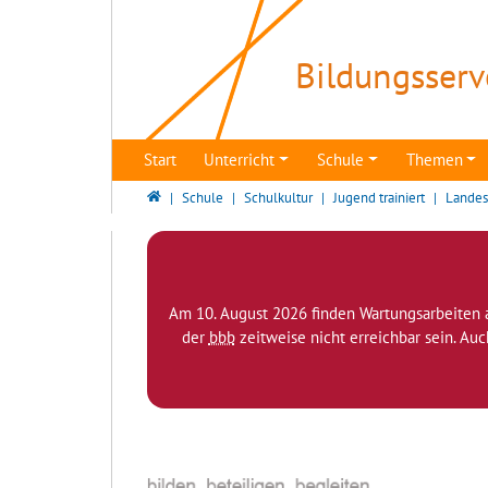
Direkt zur Hauptnavigation springen
Direkt zum Inhalt springen
Bildungsserv
Start
Unterricht
Schule
Themen
Bildungsserver Berlin - Brandenburg
Schule
Schulkultur
Jugend trainiert
Landes
Am 10. August 2026 finden Wartungsarbeiten 
der
bbb
zeitweise nicht erreichbar sein. Au