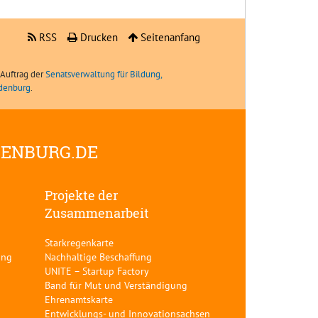
RSS
Drucken
Seitenanfang
Auftrag der
Senatsverwaltung für Bildung,
ndenburg
.
DENBURG.DE
Projekte der
Zusammenarbeit
Starkregenkarte
ung
Nachhaltige Beschaffung
UNITE – Startup Factory
Band für Mut und Verständigung
Ehrenamtskarte
Entwicklungs- und Innovationsachsen