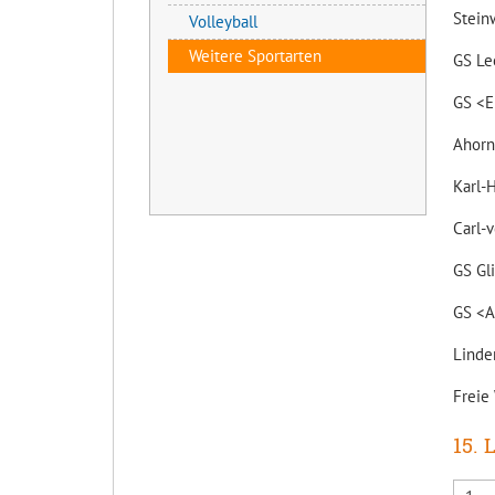
Stei
Volleyball
Weitere Sportarten
GS 
GS <E
Ahorn
Karl
Carl-
GS
GS <
Lind
Frei
15. 