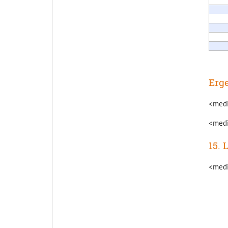
Erge
<medi
<medi
15. 
<medi