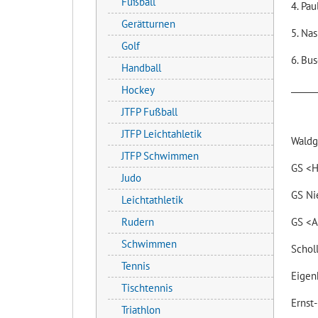
Fußball
4. P
Gerätturnen
5. N
Golf
6. B
Handball
______
Hockey
JTFP Fußball
JTFP Leichtahletik
Waldg
JTFP Schwimmen
GS <
Judo
GS N
Leichtathletik
GS <
Rudern
Schwimmen
Sch
Tennis
Eigen
Tischtennis
Ernst
Triathlon