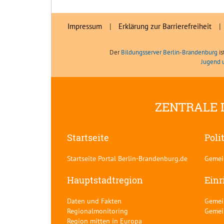
Impressum
|
Erklärung zur Barrierefreiheit
|
Der
Bildungsserver Berlin-Brandenburg
is
Jugend 
ZENTRALE 
Startseite
Poli
Startseite Portal Berlin-Brandenburg.de
Gemei
Hauptstadtregion
Einr
Daten und Fakten
Gemei
Regionalmonitoring
Gemei
Region mitten in Europa