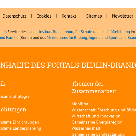
Schulsport (MBJS)
Datenschutz
|
Cookies
|
Kontakt
|
Sitemap
|
Newsletter
t ein Service des
Landesinstituts Brandenburg für Schule und Lehrkräftebildung
im 
und Familie
(Berlin) und des
Ministeriums für Bildung, Jugend und Sport Land Bra
INHALTE DES PORTALS BERLIN-BRAN
tik
Themen der
Zusammenarbeit
nsame Strategie
Mobilität
ichtungen
Wissenschaft, Forschung und Bild
Wirtschaft und Innovation
nsame Einrichtungen
Gemeinsame Energieregion
nsame Landesplanung
Wasserhaushalt
Gemeinsame Landesplanung