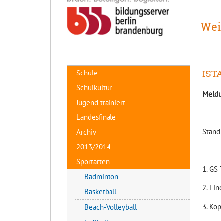
Wei
ISTA
Schule
Schulkultur
Meldu
Jugend trainiert
Landesfinale
Stand
Archiv
2013/2014
Sportarten
1. 
Badminton
2. L
Basketball
3. Ko
Beach-Volleyball