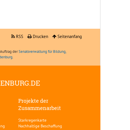
RSS
Drucken
Seitenanfang
Auftrag der
Senatsverwaltung für Bildung,
ndenburg
.
DENBURG.DE
Projekte der
Zusammenarbeit
Starkregenkarte
ung
Nachhaltige Beschaffung