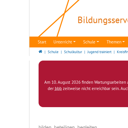
Direkt zur Hauptnavigation springen
Direkt zum Inhalt springen
Bildungsserv
Start
Unterricht
Schule
Themen
Bildungsserver Berlin - Brandenburg
Schule
Schulkultur
Jugend trainiert
Kreisfi
Am 10. August 2026 finden Wartungsarbeiten 
der
bbb
zeitweise nicht erreichbar sein. Au