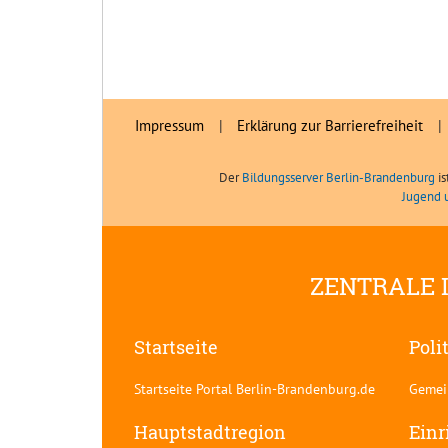
Impressum
|
Erklärung zur Barrierefreiheit
|
Der
Bildungsserver Berlin-Brandenburg
is
Jugend 
ZENTRALE 
Startseite
Poli
Startseite Portal Berlin-Brandenburg.de
Gemei
Hauptstadtregion
Einr