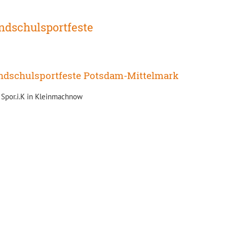
ndschulsportfeste
ndschulsportfeste Potsdam-Mittelmark
 Spor.i.K in Kleinmachnow