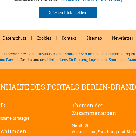
Axel Schreinert / SA Brandenburg
Datenschutz
|
Cookies
|
Kontakt
|
Sitemap
|
Newsletter
t ein Service des
Landesinstituts Brandenburg für Schule und Lehrkräftebildung
im 
und Familie
(Berlin) und des
Ministeriums für Bildung, Jugend und Sport Land Bra
INHALTE DES PORTALS BERLIN-BRAN
tik
Themen der
Zusammenarbeit
nsame Strategie
Mobilität
ichtungen
Wissenschaft, Forschung und Bild