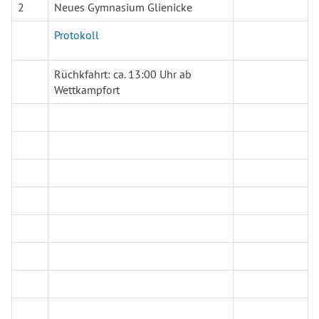
2
Neues Gymnasium Glienicke
Schulverpflegung
Leichtathletik
Protokoll
Hilfe und Beratung
Schwimmen
Rüchkfahrt: ca. 13:00 Uhr ab
Wettkampfort
Lehrerinnen und Lehrer
Tischtennis
Zweifelderball
Volleyball
Sieger