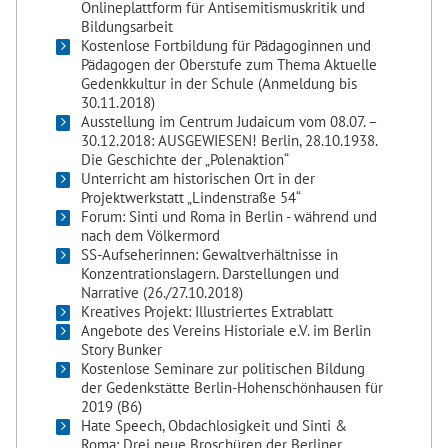
Onlineplattform für Antisemitismuskritik und
Bildungsarbeit
Kostenlose Fortbildung für Pädagoginnen und
Pädagogen der Oberstufe zum Thema Aktuelle
Gedenkkultur in der Schule (Anmeldung bis
30.11.2018)
Ausstellung im Centrum Judaicum vom 08.07. –
30.12.2018: AUSGEWIESEN! Berlin, 28.10.1938.
Die Geschichte der „Polenaktion“
Unterricht am historischen Ort in der
Projektwerkstatt „Lindenstraße 54“
Forum: Sinti und Roma in Berlin - während und
nach dem Völkermord
SS-Aufseherinnen: Gewaltverhältnisse in
Konzentrationslagern. Darstellungen und
Narrative (26./27.10.2018)
Kreatives Projekt: Illustriertes Extrablatt
Angebote des Vereins Historiale e.V. im Berlin
Story Bunker
Kostenlose Seminare zur politischen Bildung
der Gedenkstätte Berlin-Hohenschönhausen für
2019 (B6)
Hate Speech, Obdachlosigkeit und Sinti &
Roma: Drei neue Broschüren der Berliner