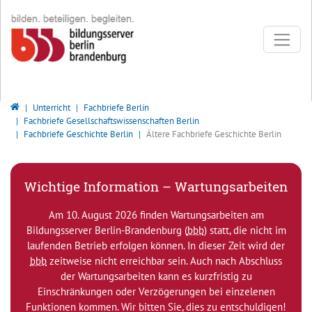
Direkt zur Hauptnavigation springen
Direkt zum Inhalt springen
Bildungsserver Berlin - Brandenburg
Unterricht
Fachbriefe Berlin
Fachbriefe Gesellschaftswissenschaften Berlin
Fachbriefe Geschichte Berlin
Ältere Fachbriefe Geschichte Berlin
Wichtige Information – Wartungsarbeiten
Am 10. August 2026 finden Wartungsarbeiten am
Bildungsserver Berlin-Brandenburg (
bbb
) statt, die nicht im
laufenden Betrieb erfolgen können. In dieser Zeit wird der
bbb
zeitweise nicht erreichbar sein. Auch nach Abschluss
der Wartungsarbeiten kann es kurzfristig zu
Einschränkungen oder Verzögerungen bei einzelenen
Funktionen kommen. Wir bitten Sie, dies zu entschuldigen!