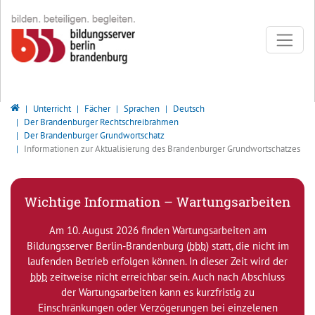
Direkt zur Hauptnavigation springen
Direkt zum Inhalt springen
Bildungsserver Berlin - Brandenburg
Unterricht
Fächer
Sprachen
Deutsch
Der Brandenburger Rechtschreibrahmen
Der Brandenburger Grundwortschatz
Informationen zur Aktualisierung des Brandenburger Grundwortschatzes
Wichtige Information – Wartungsarbeiten
Am 10. August 2026 finden Wartungsarbeiten am
Bildungsserver Berlin-Brandenburg (
bbb
) statt, die nicht im
laufenden Betrieb erfolgen können. In dieser Zeit wird der
bbb
zeitweise nicht erreichbar sein. Auch nach Abschluss
der Wartungsarbeiten kann es kurzfristig zu
Einschränkungen oder Verzögerungen bei einzelenen