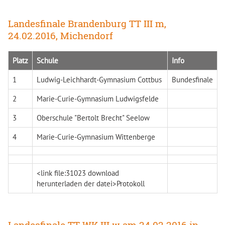
Landesfinale Brandenburg TT III m,
24.02.2016, Michendorf
Platz
Schule
Info
1
Ludwig-Leichhardt-Gymnasium Cottbus
Bundesfinale
2
Marie-Curie-Gymnasium Ludwigsfelde
3
Oberschule "Bertolt Brecht" Seelow
4
Marie-Curie-Gymnasium Wittenberge
<link file:31023 download
herunterladen der datei>Protokoll
Landesfinale TT WK III w am 24.02.2016 in