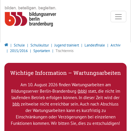
Direkt zur Hauptnavigation springen
Direkt zum Inhalt springen
Bildungsserver Berlin - Brandenburg
Schule
Schulkultur
Jugend trainiert
Landesfinale
Archiv
2015/2016
Sportarten
Tischtennis
Wichtige Information – Wartungsarbeiten
Am 10. August 2026 finden Wartungsarbeiten am
Bildungsserver Berlin-Brandenburg (
bbb
) statt, die nicht im
laufenden Betrieb erfolgen können. In dieser Zeit wird der
bbb
zeitweise nicht erreichbar sein. Auch nach Abschluss
der Wartungsarbeiten kann es kurzfristig zu
Einschränkungen oder Verzögerungen bei einzelenen
Funktionen kommen. Wir bitten Sie, dies zu entschuldigen!