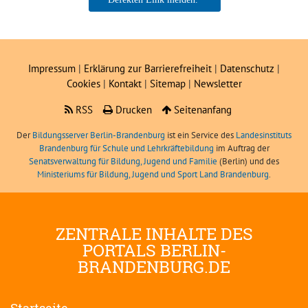
Toralf Starke, Referent für
Schulsport (MBJS)
Impressum
|
Erklärung zur Barrierefreiheit
|
Datenschutz
|
Cookies
|
Kontakt
|
Sitemap
|
Newsletter
RSS
Drucken
Seitenanfang
Der
Bildungsserver Berlin-Brandenburg
ist ein Service des
Landesinstituts
Brandenburg für Schule und Lehrkräftebildung
im Auftrag der
Senatsverwaltung für Bildung, Jugend und Familie
(Berlin) und des
Ministeriums für Bildung, Jugend und Sport Land Brandenburg
.
ZENTRALE INHALTE DES
PORTALS BERLIN-
BRANDENBURG.DE