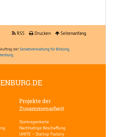
RSS
Drucken
Seitenanfang
Auftrag der
Senatsverwaltung für Bildung,
ndenburg
.
DENBURG.DE
Projekte der
Zusammenarbeit
Starkregenkarte
ung
Nachhaltige Beschaffung
UNITE – Startup Factory