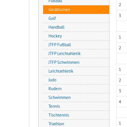
Fußball
2
Gerätturnen
3
Golf
Handball
Hockey
1
JTFP Fußball
2
JTFP Leichtahletik
JTFP Schwimmen
1
Leichtathletik
Judo
2
Rudern
3
Schwimmen
4
Tennis
Tischtennis
1
Triathlon