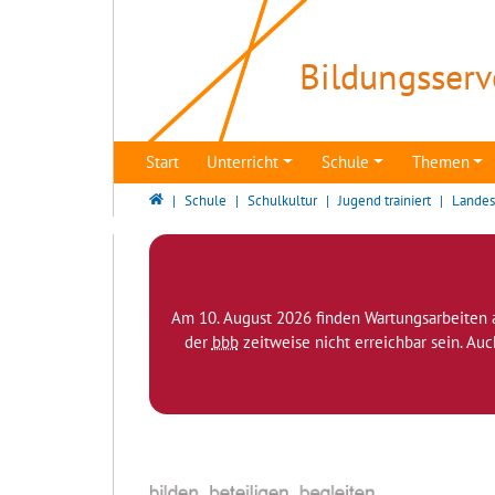
Direkt zur Hauptnavigation springen
Direkt zum Inhalt springen
Bildungsserv
Start
Unterricht
Schule
Themen
Bildungsserver Berlin - Brandenburg
Schule
Schulkultur
Jugend trainiert
Landes
Am 10. August 2026 finden Wartungsarbeiten 
der
bbb
zeitweise nicht erreichbar sein. Au