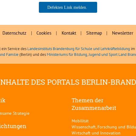
Toralf Starke, Referent für
Schulsport (MBJS)
Datenschutz
|
Cookies
|
Kontakt
|
Sitemap
|
Newsletter
t ein Service des
Landesinstituts Brandenburg für Schule und Lehrkräftebildung
im 
und Familie
(Berlin) und des
Ministeriums für Bildung, Jugend und Sport Land Bra
INHALTE DES PORTALS BERLIN-BRAN
tik
Themen der
Zusammenarbeit
nsame Strategie
Mobilität
ichtungen
Wissenschaft, Forschung und Bild
Wirtschaft und Innovation