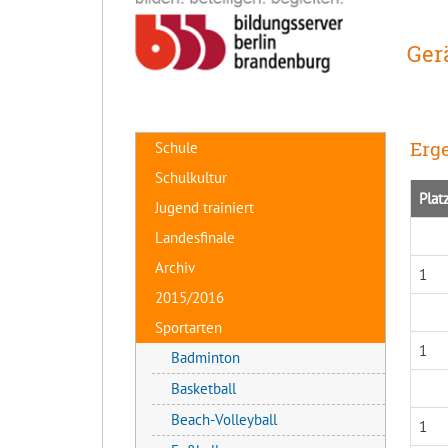
Ger
Erge
Schule
Schulkultur
Plat
Jugend trainiert
Landesfinale
Archiv
1
2015/2016
Sportarten
1
Badminton
Basketball
Beach-Volleyball
1