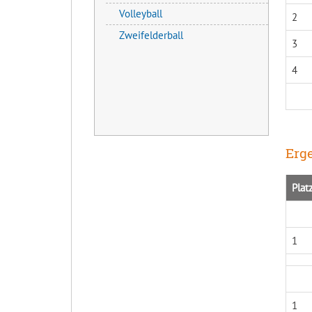
Volleyball
2
Zweifelderball
3
4
Erge
Plat
1
1