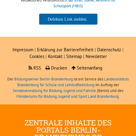
Redaktionell verantwortlich:
Toralf Starke, Referent für
Schulsport (MBJS)
Toralf Starke, Referent für
Schulsport (MBJS)
Impressum
|
Erklärung zur Barrierefreiheit
|
Datenschutz
|
Cookies
|
Kontakt
|
Sitemap
|
Newsletter
RSS
Drucken
Seitenanfang
Der
Bildungsserver Berlin-Brandenburg
ist ein Service des
Landesinstituts
Brandenburg für Schule und Lehrkräftebildung
im Auftrag der
Senatsverwaltung für Bildung, Jugend und Familie
(Berlin) und des
Ministeriums für Bildung, Jugend und Sport Land Brandenburg
.
ZENTRALE INHALTE DES
PORTALS BERLIN-