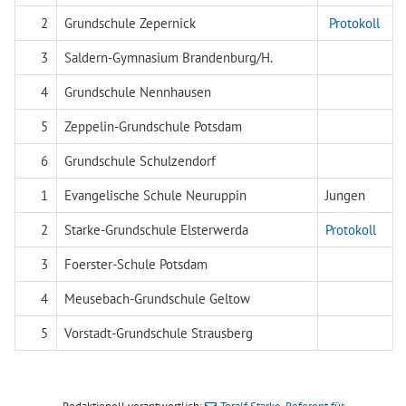
2
Grundschule Zepernick
Protokoll
3
Saldern-Gymnasium Brandenburg/H.
4
Grundschule Nennhausen
5
Zeppelin-Grundschule Potsdam
6
Grundschule Schulzendorf
1
Evangelische Schule Neuruppin
Jungen
2
Starke-Grundschule Elsterwerda
Protokoll
3
Foerster-Schule Potsdam
4
Meusebach-Grundschule Geltow
5
Vorstadt-Grundschule Strausberg