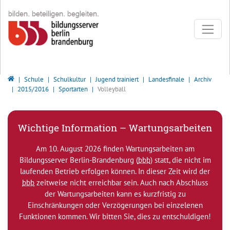
Direkt zur Hauptnavigation springen
Direkt zum Inhalt springen
Bildungsserver Berlin - Brandenburg
Schule
Schulkultur
Jugend trainiert
Landesfinale
Archiv
2015/2016
Sportarten
Volleyball
Wichtige Information – Wartungsarbeiten
Am 10. August 2026 finden Wartungsarbeiten am
Bildungsserver Berlin-Brandenburg (
bbb
) statt, die nicht im
laufenden Betrieb erfolgen können. In dieser Zeit wird der
bbb
zeitweise nicht erreichbar sein. Auch nach Abschluss
der Wartungsarbeiten kann es kurzfristig zu
Einschränkungen oder Verzögerungen bei einzelenen
Funktionen kommen. Wir bitten Sie, dies zu entschuldigen!