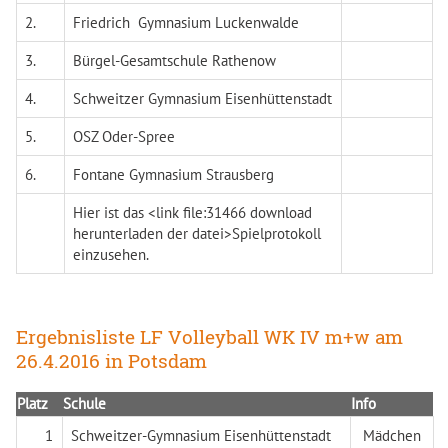
2.
Friedrich Gymnasium Luckenwalde
3.
Bürgel-Gesamtschule Rathenow
4.
Schweitzer Gymnasium Eisenhüttenstadt
5.
OSZ Oder-Spree
6.
Fontane Gymnasium Strausberg
Hier ist das <link file:31466 download
herunterladen der datei>Spielprotokoll
einzusehen.
Ergebnisliste LF Volleyball WK IV m+w am
26.4.2016 in Potsdam
Platz
Schule
Info
1
Schweitzer-Gymnasium Eisenhüttenstadt
Mädchen