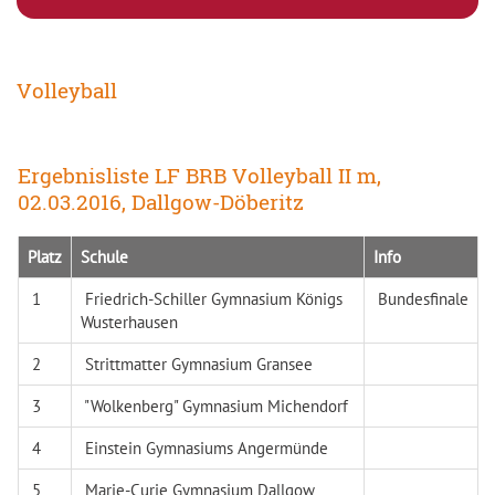
Volleyball
Ergebnisliste LF BRB Volleyball II m,
02.03.2016, Dallgow-Döberitz
Platz
Schule
Info
1
Friedrich-Schiller Gymnasium Königs
Bundesfinale
Wusterhausen
2
Strittmatter Gymnasium Gransee
3
"Wolkenberg" Gymnasium Michendorf
4
Einstein Gymnasiums Angermünde
5
Marie-Curie Gymnasium Dallgow