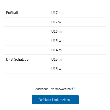
Fußball
U17 m
U17 w
U15 m
U15 w
U14 m
DFB_Schulcup
U13 m
U13 w
Redaktionell verantwortlich: