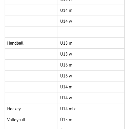
Ü14 m
Ü14 w
Handball
U18 m
U18 w
U16 m
U16 w
U14 m
U14 w
Hockey
U14 mix
Volleyball
Ü15 m