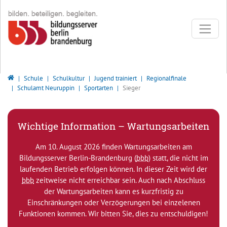
Direkt zur Hauptnavigation springen
Direkt zum Inhalt springen
Bildungsserver Berlin - Brandenburg
Schule
Schulkultur
Jugend trainiert
Regionalfinale
Schulamt Neuruppin
Sportarten
Sieger
Wichtige Information – Wartungsarbeiten
Am 10. August 2026 finden Wartungsarbeiten am
Bildungsserver Berlin-Brandenburg (
bbb
) statt, die nicht im
laufenden Betrieb erfolgen können. In dieser Zeit wird der
bbb
zeitweise nicht erreichbar sein. Auch nach Abschluss
der Wartungsarbeiten kann es kurzfristig zu
Einschränkungen oder Verzögerungen bei einzelenen
Funktionen kommen. Wir bitten Sie, dies zu entschuldigen!