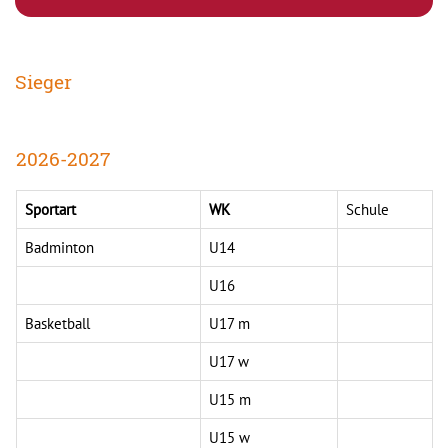
Sieger
2026-2027
Sportart
WK
Schule
Badminton
U14
U16
Basketball
U17 m
U17 w
U15 m
U15 w