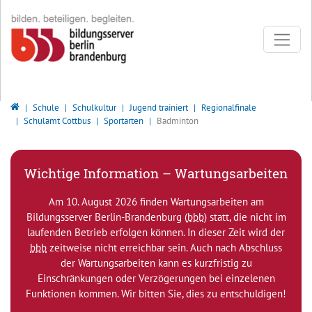
Direkt zur Hauptnavigation springen
Direkt zum Inhalt springen
Bildungsserver Berlin - Brandenburg
Schule
Schulkultur
Jugend trainiert
Regionalfinale
Schulamt Cottbus
Sportarten
Badminton
Wichtige Information – Wartungsarbeiten
Am 10. August 2026 finden Wartungsarbeiten am
Bildungsserver Berlin-Brandenburg (
bbb
) statt, die nicht im
laufenden Betrieb erfolgen können. In dieser Zeit wird der
bbb
zeitweise nicht erreichbar sein. Auch nach Abschluss
der Wartungsarbeiten kann es kurzfristig zu
Einschränkungen oder Verzögerungen bei einzelenen
Funktionen kommen. Wir bitten Sie, dies zu entschuldigen!