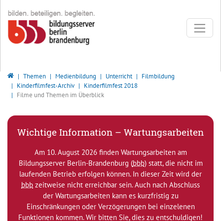
Direkt zur Hauptnavigation springen
Direkt zum Inhalt springen
Bildungsserver Berlin - Brandenburg
Themen
Medienbildung
Unterricht
Filmbildung
Kinderfilmfest-Archiv
Kinderfilmfest 2018
Filme und Themen im Überblick
Wichtige Information – Wartungsarbeiten
Am 10. August 2026 finden Wartungsarbeiten am
Bildungsserver Berlin-Brandenburg (
bbb
) statt, die nicht im
laufenden Betrieb erfolgen können. In dieser Zeit wird der
bbb
zeitweise nicht erreichbar sein. Auch nach Abschluss
der Wartungsarbeiten kann es kurzfristig zu
Einschränkungen oder Verzögerungen bei einzelenen
Funktionen kommen. Wir bitten Sie, dies zu entschuldigen!