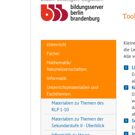
Too
Kleine
Unterricht
die Le
Fächer
Alle 
Mathematik/
L
Naturwissenschaften
D
Informatik
a
Unterrichtsmaterialien und
K
Fachthemen
D
w
Materialien zu Themen des
d
RLP 1-10
a
Materialien zu Themen der
S
Sekundarstufe II - Überblick
E
I
Informatik zu Hause -