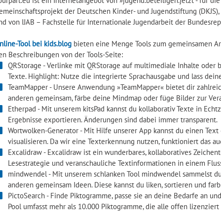
ourpart.eu ist ein Internetangebot von »jugend.beteiligen.jetzt - für die 
emeinschaftsprojekt der Deutschen Kinder- und Jugendstiftung (DKJS)
nd von IJAB – Fachstelle für Internationale Jugendarbeit der Bundesrep
nline-Tool bei kids.blog
bieten eine Menge Tools zum gemeinsamen Arb
en Beschreibungen von der Tools-Seite:
QRStorage - Verlinke mit QRStorage auf multimediale Inhalte oder 
Texte. Highlight: Nutze die integrierte Sprachausgabe und lass dei
TeamMapper - Unsere Anwendung »TeamMapper« bietet dir zahlreiche
anderen gemeinsam, färbe deine Mindmap oder füge Bilder zur Ver
Etherpad - Mit unserem kitsPad kannst du kollaborativ Texte in Echt
Ergebnisse exportieren. Änderungen sind dabei immer transparent.
Wortwolken-Generator - Mit Hilfe unserer App kannst du einen Tex
visualisieren. Da wir eine Texterkennung nutzen, funktioniert das a
Excalidraw - Excalidraw ist ein wunderbares, kollaboratives Zeichent
Lesestrategie und veranschauliche Textinformationen in einem Flus
mindwendel - Mit unserem schlanken Tool mindwendel sammelst du
anderen gemeinsam Ideen. Diese kannst du liken, sortieren und farb
PictoSearch - Finde Piktogramme, passe sie an deine Bedarfe an un
Pool umfasst mehr als 10.000 Piktogramme, die alle offen lizenziert 