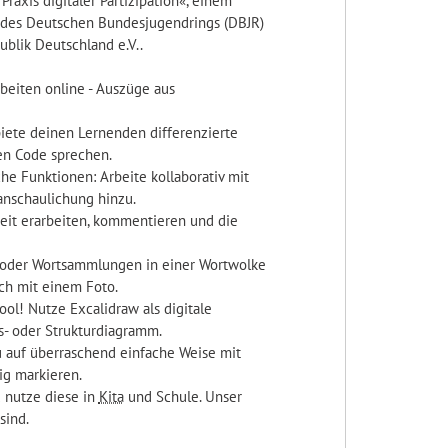
Praxis digitaler Partizipation«, einem
, des Deutschen Bundesjugendrings (DBJR)
ublik Deutschland e.V..
eiten online - Auszüge aus
biete deinen Lernenden differenzierte
nen Code sprechen.
 Funktionen: Arbeite kollaborativ mit
anschaulichung hinzu.
zeit erarbeiten, kommentieren und die
t oder Wortsammlungen in einer Wortwolke
uch mit einem Foto.
ool! Nutze Excalidraw als digitale
s- oder Strukturdiagramm.
 auf überraschend einfache Weise mit
ig markieren.
d nutze diese in
Kita
und Schule. Unser
sind.