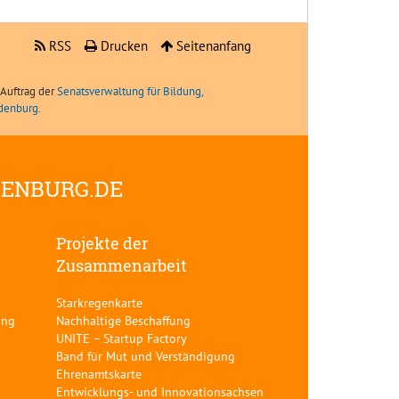
RSS
Drucken
Seitenanfang
Auftrag der
Senatsverwaltung für Bildung,
ndenburg
.
DENBURG.DE
Projekte der
Zusammenarbeit
Starkregenkarte
ung
Nachhaltige Beschaffung
UNITE – Startup Factory
Band für Mut und Verständigung
Ehrenamtskarte
Entwicklungs- und Innovationsachsen