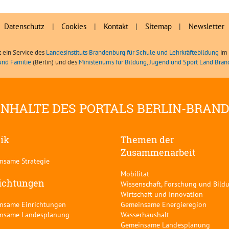
Datenschutz
|
Cookies
|
Kontakt
|
Sitemap
|
Newsletter
t ein Service des
Landesinstituts Brandenburg für Schule und Lehrkräftebildung
im 
und Familie
(Berlin) und des
Ministeriums für Bildung, Jugend und Sport Land Bra
INHALTE DES PORTALS BERLIN-BRAN
tik
Themen der
Zusammenarbeit
nsame Strategie
Mobilität
ichtungen
Wissenschaft, Forschung und Bild
Wirtschaft und Innovation
nsame Einrichtungen
Gemeinsame Energieregion
nsame Landesplanung
Wasserhaushalt
Gemeinsame Landesplanung