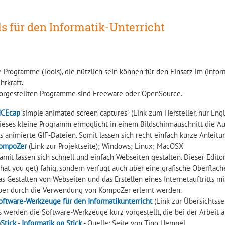
ls für den Informatik-Unterricht
 Programme (Tools), die nützlich sein können für den Einsatz im (Infor
hrkraft.
vorgestellten Programme sind Freeware oder OpenSource.
ICEcap
"simple animated screen captures" (Link zum Hersteller, nur En
ieses kleine Programm ermöglicht in einem Bildschirmauschnitt die A
ls animierte GIF-Dateien. Somit lassen sich recht einfach kurze Anleitu
ompoZer
(Link zur Projektseite); Windows; Linux; MacOSX
amit lassen sich schnell und einfach Webseiten gestalten. Dieser Edito
hat you get) fähig, sondern verfügt auch über eine grafische Oberfläc
as Gestalten von Webseiten und das Erstellen eines Internetauftritts 
ber durch die Verwendung von KompoZer erlernt werden.
oftware-Werkzeuge für den Informatikunterricht
(Link zur Übersichtssei
s werden die Software-Werkzeuge kurz vorgestellt, die bei der Arbeit a
oStick - Informatik on Stick
- Quelle: Seite von Tino Hempel