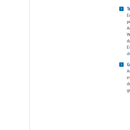
T
E
p
A
W
d
E
d
G
A
e
d
g