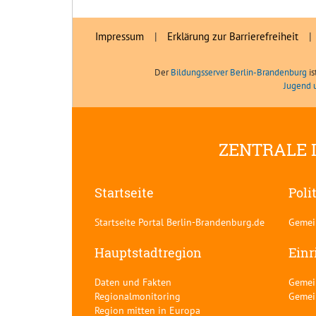
Impressum
|
Erklärung zur Barrierefreiheit
|
Der
Bildungsserver Berlin-Brandenburg
is
Jugend 
ZENTRALE 
Startseite
Poli
Startseite Portal Berlin-Brandenburg.de
Gemei
Hauptstadtregion
Einr
Daten und Fakten
Gemei
Regionalmonitoring
Gemei
Region mitten in Europa