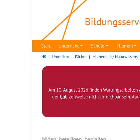
Direkt zur Hauptnavigation springen
Direkt zum Inhalt springen
Bildungsserv
Start
Unterricht
Schule
Themen
Bildungsserver Berlin - Brandenburg
Unterricht
Fächer
Mathematik/ Naturwissensc
Am 10. August 2026 finden Wartungsarbeiten 
der
bbb
zeitweise nicht erreichbar sein. Au