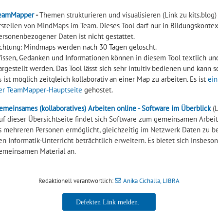
eamMapper
-
Themen strukturieren und visualisieren (Link zu kits.blog)
rstellen von MindMaps im Team.
Dieses Tool darf nur in Bildungskonte
ersonenbezogener Daten ist nicht gestattet.
chtung: Mindmaps werden nach 30 Tagen gelöscht.
issen, Gedanken und Informationen können in diesem Tool textlich und 
argestellt werden. Das Tool lässt sich sehr intuitiv bedienen und kann
s ist möglich zeitgleich kollaborativ an einer Map zu arbeiten. Es ist
ein
er TeamMapper-Hauptseite
gehostet.
emeinsames (kollaboratives) Arbeiten online - Software im Überblick
(L
uf dieser Übersichtseite findet sich Software zum gemeinsamen Arbeiten
s mehreren Personen ermöglicht, gleichzeitig im Netzwerk Daten zu be
en Informatik-Unterricht beträchtlich erweitern. Es bietet sich insbes
emeinsamen Material an.
Redaktionell verantwortlich:
Anika Cichalla, LIBRA
Anika Cichalla, LIBRA