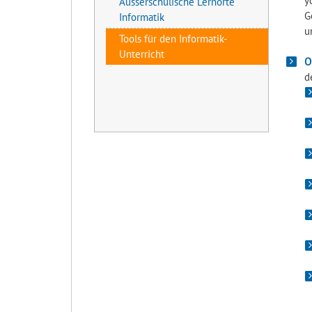
y
Ausserschulische Lernorte
G
Informatik
u
Tools für den Informatik-
Unterricht
O
d