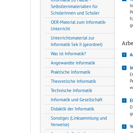
I
Selbstlernmaterialien für
P
Schülerinnen und Schüler
f
OER-Material zum Informatik-
g
Unterricht
Unterrichtsmaterial zur
Arbe
Informatik Sek II (geordnet)
Was ist Informatik?
A
Angewandte Informatik
I
Praktische Informatik
E
P
Theoretische Informatik
w
Technische Informatik
Informatik und Gesellschaft
E
D
Didaktik der Informatik
g
Sonstiges (Linksammlung und
Verweise)
Y