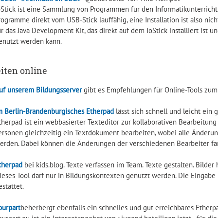
oStick ist eine Sammlung von Programmen für den Informatikunterricht.
rogramme direkt vom USB-Stick lauffähig, eine Installation ist also nich
ür das Java Development Kit, das direkt auf dem IoStick installiert is
enutzt werden kann.
iten online
uf unserem Bildungsserver
gibt es Empfehlungen für Online-Tools zum
m Berlin-Brandenburgisches Etherpad
lässt sich schnell und leicht ei
therpad ist ein webbasierter Texteditor zur kollaborativen Bearbeitun
ersonen gleichzeitig ein Textdokument bearbeiten, wobei alle Änderung
erden. Dabei können die Änderungen der verschiedenen Bearbeiter fa
therpad
bei kids.blog. Texte verfassen im Team. Texte gestalten. Bilder
ieses Tool darf nur in Bildungskontexten genutzt werden. Die Eingabe
estattet.
ourpart
beherbergt ebenfalls ein schnelles und gut erreichbares Etherp