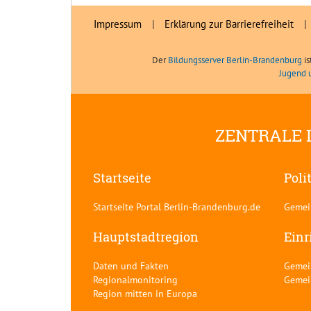
Impressum
|
Erklärung zur Barrierefreiheit
|
Der
Bildungsserver Berlin-Brandenburg
is
Jugend 
ZENTRALE 
Startseite
Poli
Startseite Portal Berlin-Brandenburg.de
Gemei
Hauptstadtregion
Einr
Daten und Fakten
Gemei
Regionalmonitoring
Gemei
Region mitten in Europa