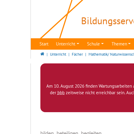
Direkt zur Hauptnavigation springen
Direkt zum Inhalt springen
Bildungsserv
Start
Unterricht
Schule
Themen
Bildungsserver Berlin - Brandenburg
Unterricht
Fächer
Mathematik/ Naturwissensc
Am 10. August 2026 finden Wartungsarbeiten 
der
bbb
zeitweise nicht erreichbar sein. Au