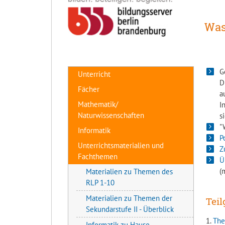
Was
G
Unterricht
D
Fächer
a
Mathematik/
I
Naturwissenschaften
s
"
Informatik
P
Unterrichtsmaterialien und
Z
Fachthemen
Ü
(
Materialien zu Themen des
RLP 1-10
Materialien zu Themen der
Teil
Sekundarstufe II - Überblick
1.
The
Informatik zu Hause -