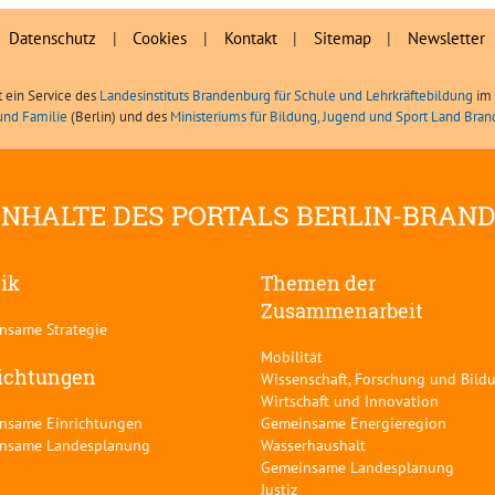
Datenschutz
|
Cookies
|
Kontakt
|
Sitemap
|
Newsletter
t ein Service des
Landesinstituts Brandenburg für Schule und Lehrkräftebildung
im 
und Familie
(Berlin) und des
Ministeriums für Bildung, Jugend und Sport Land Bra
INHALTE DES PORTALS BERLIN-BRAN
tik
Themen der
Zusammenarbeit
nsame Strategie
Mobilität
ichtungen
Wissenschaft, Forschung und Bild
Wirtschaft und Innovation
nsame Einrichtungen
Gemeinsame Energieregion
nsame Landesplanung
Wasserhaushalt
Gemeinsame Landesplanung
Justiz