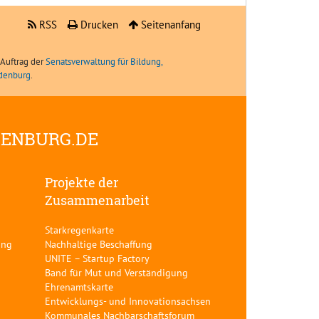
RSS
Drucken
Seitenanfang
Auftrag der
Senatsverwaltung für Bildung,
ndenburg
.
DENBURG.DE
Projekte der
Zusammenarbeit
Starkregenkarte
ung
Nachhaltige Beschaffung
UNITE – Startup Factory
Band für Mut und Verständigung
Ehrenamtskarte
Entwicklungs- und Innovationsachsen
Kommunales Nachbarschaftsforum