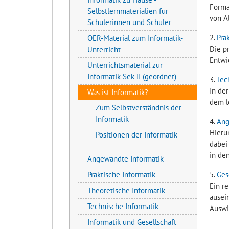
Forma
Selbstlernmaterialien für
von A
Schülerinnen und Schüler
2.
Pra
OER-Material zum Informatik-
Die p
Unterricht
Entwi
Unterrichtsmaterial zur
Informatik Sek II (geordnet)
3.
Tec
In de
Was ist Informatik?
dem l
Zum Selbstverständnis der
Informatik
4.
Ang
Hieru
Positionen der Informatik
dabei
in den
Angewandte Informatik
5.
Ges
Praktische Informatik
Ein r
Theoretische Informatik
ausein
Technische Informatik
Auswi
Informatik und Gesellschaft