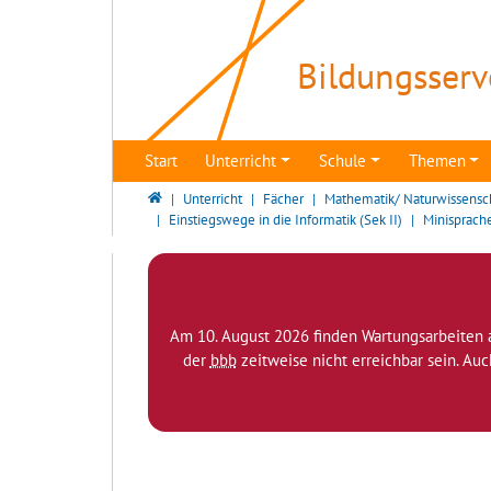
Direkt zur Hauptnavigation springen
Direkt zum Inhalt springen
Bildungsserv
Start
Unterricht
Schule
Themen
Bildungsserver Berlin - Brandenburg
Unterricht
Fächer
Mathematik/ Naturwissensc
Einstiegswege in die Informatik (Sek II)
Minisprach
Am 10. August 2026 finden Wartungsarbeiten 
der
bbb
zeitweise nicht erreichbar sein. Au