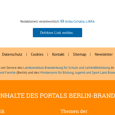
Redaktionell verantwortlich:
Anika Cichalla, LIBRA
Anika Cichalla, LIBRA
Datenschutz
|
Cookies
|
Kontakt
|
Sitemap
|
Newsletter
t ein Service des
Landesinstituts Brandenburg für Schule und Lehrkräftebildung
im 
und Familie
(Berlin) und des
Ministeriums für Bildung, Jugend und Sport Land Bra
INHALTE DES PORTALS BERLIN-BRAN
tik
Themen der