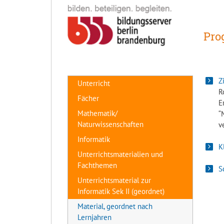
Pro
Z
Unterricht
R
Fächer
E
Mathematik/
“
Naturwissenschaften
v
Informatik
K
Unterrichtsmaterialien und
Fachthemen
S
Unterrichtsmaterial zur
Informatik Sek II (geordnet)
Material, geordnet nach
Lernjahren